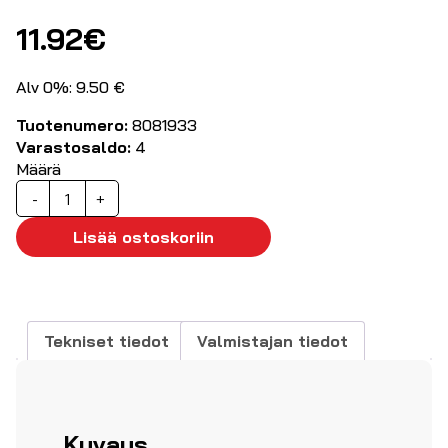
11.92
€
Alv 0%: 9.50 €
Tuotenumero:
8081933
Varastosaldo:
4
Määrä
PRF
-
+
Multi
Fluid
Lisää ostoskoriin
Voitelu-
ja
suoja-
aine
Tekniset tiedot
Valmistajan tiedot
520ml
määrä
Kuvaus