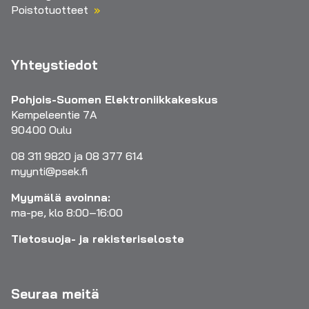
Poistotuotteet
Yhteystiedot
Pohjois-Suomen Elektroniikkakeskus
Kempeleentie 7A
90400 Oulu
08 311 9820 ja 08 377 614
myynti@psek.fi
Myymälä avoinna:
ma-pe, klo 8:00–16:00
Tietosuoja- ja rekisteriseloste
Seuraa meitä