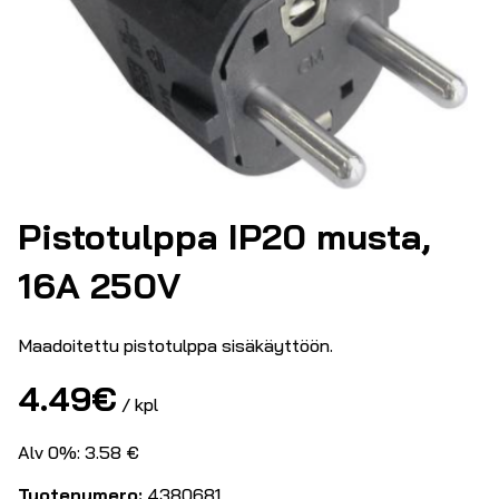
Pistotulppa IP20 musta,
16A 250V
Maadoitettu pistotulppa sisäkäyttöön.
4.49
€
/ kpl
Alv 0%: 3.58 €
Tuotenumero:
4380681