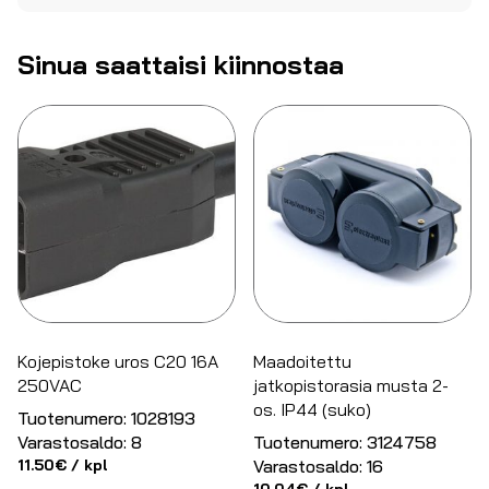
Sinua saattaisi kiinnostaa
Kojepistoke uros C20 16A
Maadoitettu
250VAC
jatkopistorasia musta 2-
os. IP44 (suko)
Tuotenumero:
1028193
Varastosaldo:
8
Tuotenumero:
3124758
11.50
€
/ kpl
Varastosaldo:
16
10.04
€
/ kpl