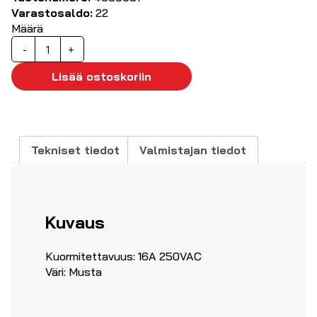
Varastosaldo:
22
Määrä
Pistotulppa
-
+
IP20
musta,
Lisää ostoskoriin
16A
250V
määrä
Tekniset tiedot
Valmistajan tiedot
Kuvaus
Kuormitettavuus: 16A 250VAC
Väri: Musta