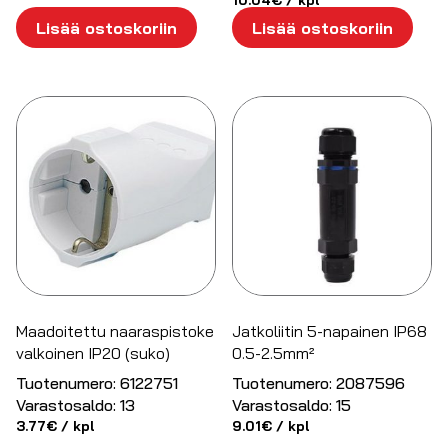
Lisää ostoskoriin
Lisää ostoskoriin
Maadoitettu naaraspistoke
Jatkoliitin 5-napainen IP68
valkoinen IP20 (suko)
0.5-2.5mm²
Tuotenumero:
6122751
Tuotenumero:
2087596
Varastosaldo:
13
Varastosaldo:
15
3.77
€
/ kpl
9.01
€
/ kpl