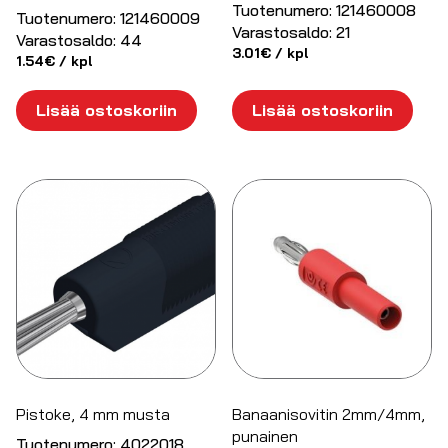
Tuotenumero:
121460008
Tuotenumero:
121460009
Varastosaldo:
21
Varastosaldo:
44
3.01
€
/ kpl
1.54
€
/ kpl
Lisää ostoskoriin
Lisää ostoskoriin
Pistoke, 4 mm musta
Banaanisovitin 2mm/4mm,
punainen
Tuotenumero:
4022018