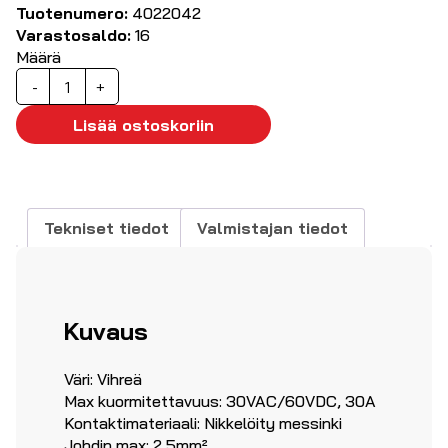
Tuotenumero:
4022042
Varastosaldo:
16
Määrä
Pistoke,
-
+
4
mm
Lisää ostoskoriin
vihreä
määrä
Tekniset tiedot
Valmistajan tiedot
Kuvaus
Väri: Vihreä
Max kuormitettavuus: 30VAC/60VDC, 30A
Kontaktimateriaali: Nikkelöity messinki
Johdin max: 2,5mm²