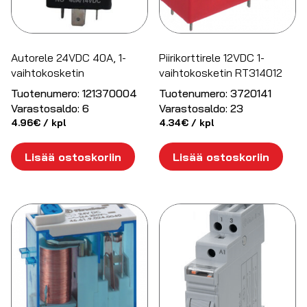
Autorele 24VDC 40A, 1-
Piirikorttirele 12VDC 1-
vaihtokosketin
vaihtokosketin RT314012
Tuotenumero:
121370004
Tuotenumero:
3720141
Varastosaldo:
6
Varastosaldo:
23
4.96
€
/ kpl
4.34
€
/ kpl
Lisää ostoskoriin
Lisää ostoskoriin