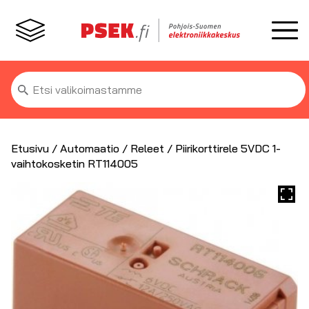
Etsi:
Etusivu
/
Automaatio
/
Releet
/ Piirikorttirele 5VDC 1-
vaihtokosketin RT114005