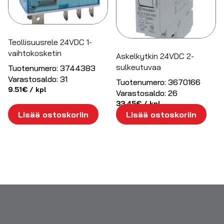
Teollisuusrele 24VDC 1-
vaihtokosketin
Askelkytkin 24VDC 2-
sulkeutuvaa
Tuotenumero:
3744383
Varastosaldo:
31
Tuotenumero:
3670166
9.51
€
/ kpl
Varastosaldo:
26
33.45
€
/ kpl
Lisää ostoskoriin
Lisää ostoskoriin