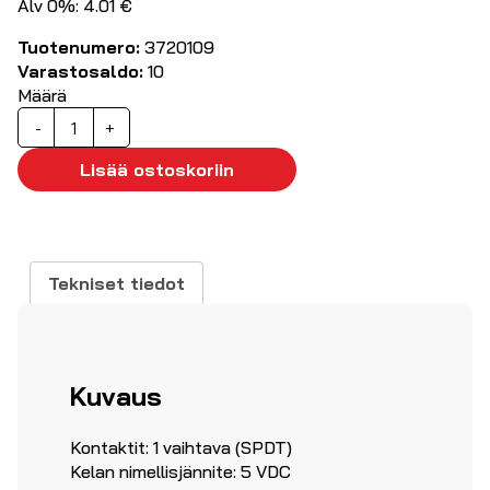
Alv 0%: 4.01 €
Tuotenumero:
3720109
Varastosaldo:
10
Määrä
Piirikorttirele
-
+
5VDC
1-
Lisää ostoskoriin
vaihtokosketin
RT114005
määrä
Tekniset tiedot
Kuvaus
Kontaktit: 1 vaihtava (SPDT)
Kelan nimellisjännite: 5 VDC