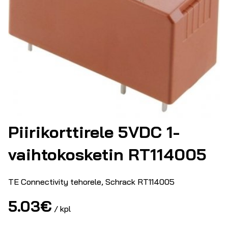
Piirikorttirele 5VDC 1-
vaihtokosketin RT114005
TE Connectivity tehorele, Schrack RT114005
5.03
€
/ kpl