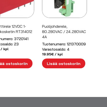
rttirele 12VDC 1-
Puolijohderele,
okosketin RT314012
80..280VAC / 24..280VAC
4A
numero:
3720141
tosaldo:
23
Tuotenumero:
121370009
/ kpl
Varastosaldo:
4
19.95
€
/ kpl
ää ostoskoriin
Lisää ostoskoriin