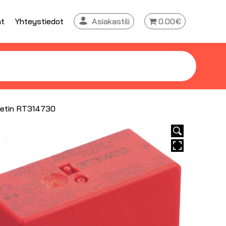
at
Yhteystiedot
Asiakastili
0.00€
sketin RT314730