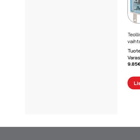
Teoll
vaiht
Tuot
Varas
9.85
Li