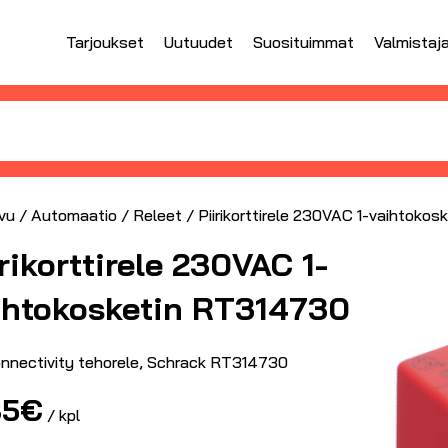
Tarjoukset
Uutuudet
Suosituimmat
Valmistaj
vu
/
Automaatio
/
Releet
/ Piirikorttirele 230VAC 1-vaihtoko
irikorttirele 230VAC 1-
ihtokosketin RT314730
nnectivity tehorele, Schrack RT314730
35
€
/ kpl