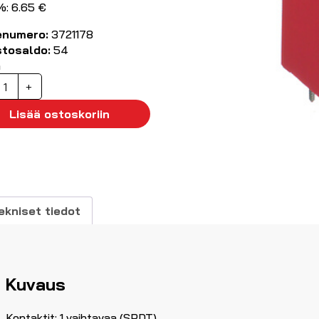
%: 6.65 €
enumero:
3721178
stosaldo:
54
ä
irikorttirele
+
30VAC
Lisää ostoskoriin
aihtokosketin
T314730
äärä
ekniset tiedot
Kuvaus
Kontaktit: 1 vaihtavaa (SPDT)