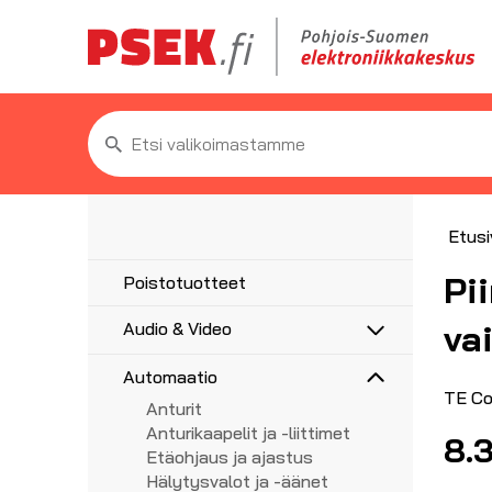
Etsi:
Etusi
Pi
Poistotuotteet
va
Audio & Video
Antennit
Automaatio
5G/4G/3G/GPS
Antennitarvikkeet
TE Co
Anturit
UHF, VHF, FM
Asennustarvikkeet
Anturikaapelit ja -liittimet
Adapterit
8.
Haaroittimet, jakajat
Etäohjaus ja ajastus
Audioadapterit
AV-Liittimet
Koaksiaalikaapelit liittimillä
Hälytysvalot ja -äänet
Videoadapterit