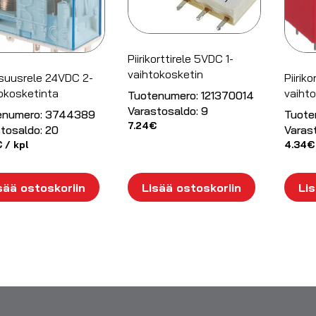
Piirikorttirele 5VDC 1-
vaihtokosketin
isuusrele 24VDC 2-
Piiriko
okosketinta
vaiht
Tuotenumero:
121370014
Varastosaldo:
9
enumero:
3744389
Tuote
7.24
€
tosaldo:
20
Varas
€
/ kpl
4.34
€
sää ostoskoriin
Lisää ostoskoriin
Lis