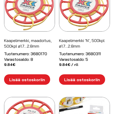
Kaapelimerkki, maadoitus,
Kaapelimerkki ’N’, 500kpl
500kpl ø1.7…2.8mm
ø1.7…2.8mm
Tuotenumero:
3680170
Tuotenumero:
3680311
Varastosaldo:
8
Varastosaldo:
5
9.84
€
9.84
€
/ rll
Lisää ostoskoriin
Lisää ostoskoriin