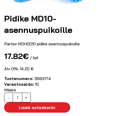
Pidike MD10-
asennuspuikoille
Partex MDH2010 pidike asennuspuikoille
17.82
€
/ kpl
Alv 0%: 14.20 €
Tuotenumero:
3683174
Varastosaldo:
10
Määrä
Pidike
-
+
MD10-
asennuspuikoille
Lisää ostoskoriin
määrä