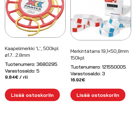
Kaapelimerkki ’L’, 500kpl
Merkintätarra 19,1×50,8mm
ø1.7…2.8mm
150kpl
Tuotenumero:
3680295
Tuotenumero:
121550005
Varastosaldo:
5
Varastosaldo:
3
9.84
€
/ rll
16.92
€
Lisää ostoskoriin
Lisää ostoskoriin