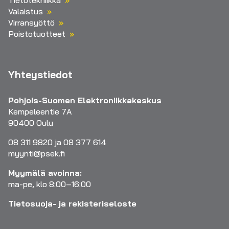
Tietotekniikka
Valaistus
Virransyöttö
Poistotuotteet
Yhteystiedot
Pohjois-Suomen Elektroniikkakeskus
Kempeleentie 7A
90400 Oulu
08 311 9820 ja 08 377 614
myynti@psek.fi
Myymälä avoinna:
ma-pe, klo 8:00–16:00
Tietosuoja- ja rekisteriseloste