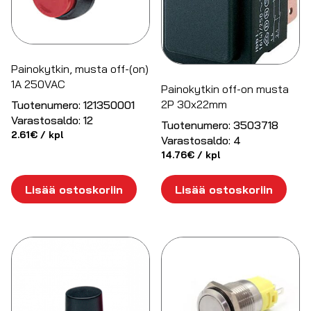
Painokytkin, musta off-(on)
1A 250VAC
Painokytkin off-on musta
2P 30x22mm
Tuotenumero:
121350001
Varastosaldo:
12
Tuotenumero:
3503718
2.61
€
/ kpl
Varastosaldo:
4
14.76
€
/ kpl
Lisää ostoskoriin
Lisää ostoskoriin