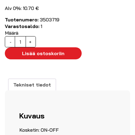
Alv 0%: 10.70 €
Tuotenumero:
3503719
Varastosaldo:
1
Määrä
Painokytkin
-
+
off-
on
Lisää ostoskoriin
oranssi
2P
30x22mm
määrä
Tekniset tiedot
Kuvaus
Kosketin: ON-OFF