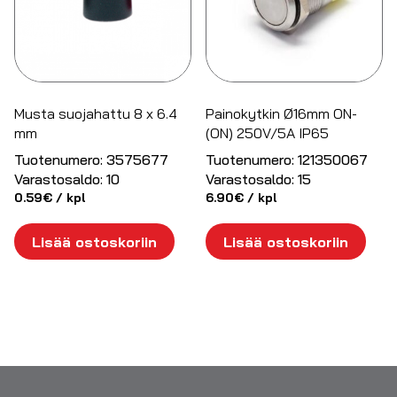
Musta suojahattu 8 x 6.4
Painokytkin Ø16mm ON-
mm
(ON) 250V/5A IP65
Tuotenumero:
3575677
Tuotenumero:
121350067
Varastosaldo:
10
Varastosaldo:
15
0.59
€
/ kpl
6.90
€
/ kpl
Lisää ostoskoriin
Lisää ostoskoriin