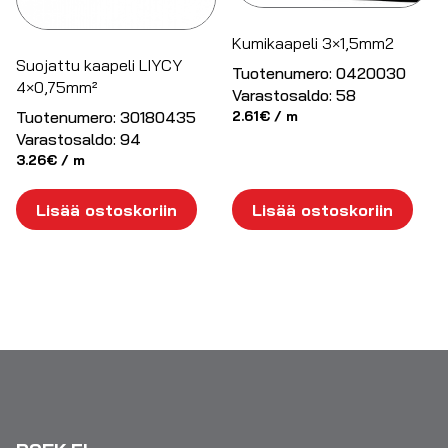
Kumikaapeli 3×1,5mm2
Suojattu kaapeli LIYCY
Tuotenumero:
0420030
4×0,75mm²
Varastosaldo:
58
Tuotenumero:
30180435
2.61
€
/ m
Varastosaldo:
94
3.26
€
/ m
Lisää ostoskoriin
Lisää ostoskoriin