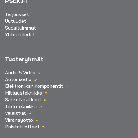
PSEK.FI
Tarjoukset
Uutuudet
Suosituimmat
Yhteystiedot
Tuoteryhmät
Audio & Video
Automaatio
Elektroniikan komponentit
Mittaustekniikka
Sähkötarvikkeet
Tietotekniikka
Valaistus
Virransyöttö
Poistotuotteet