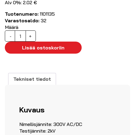
Alv 0%: 2.02 €
Tuotenumero:
1101135
Varastosaldo:
32
Määrä
Suojaamaton
-
+
kaapeli
8×0,50mm²
Lisää ostoskoriin
LIYY
määrä
Tekniset tiedot
Kuvaus
Nimellisjännite: 300V AC/DC
Testijännite: 2kV