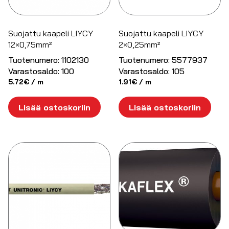
Suojattu kaapeli LIYCY
Suojattu kaapeli LIYCY
12×0,75mm²
2×0,25mm²
Tuotenumero:
1102130
Tuotenumero:
5577937
Varastosaldo:
100
Varastosaldo:
105
5.72
€
/ m
1.91
€
/ m
Lisää ostoskoriin
Lisää ostoskoriin