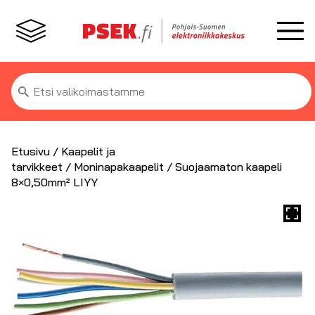
Etsi:
Etusivu
/
Kaapelit ja
tarvikkeet
/
Moninapakaapelit
/ Suojaamaton kaapeli
8×0,50mm² LIYY