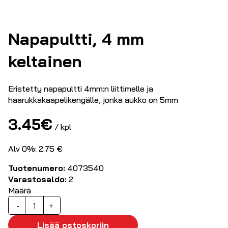
Napapultti, 4 mm
keltainen
Eristetty napapultti 4mm:n liittimelle ja
haarukkakaapelikengälle, jonka aukko on 5mm
3.45
€
/ kpl
Alv 0%: 2.75 €
Tuotenumero:
4073540
Varastosaldo:
2
Määrä
Napapultti,
-
+
4
mm
Lisää ostoskoriin