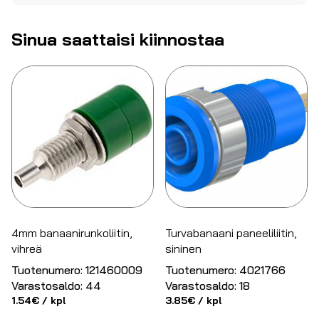
Sinua saattaisi kiinnostaa
4mm banaanirunkoliitin,
Turvabanaani paneeliliitin,
vihreä
sininen
Tuotenumero:
121460009
Tuotenumero:
4021766
Varastosaldo:
44
Varastosaldo:
18
1.54
€
/ kpl
3.85
€
/ kpl