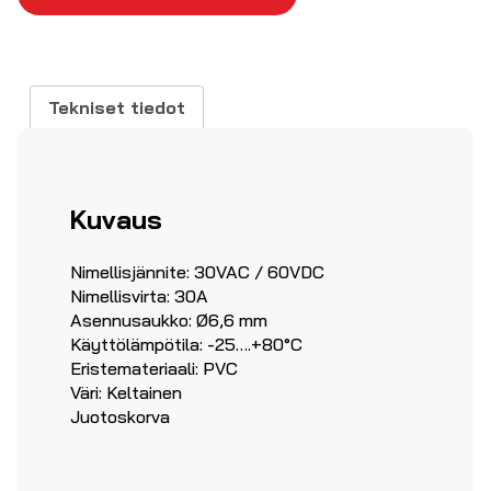
keltainen
määrä
Tekniset tiedot
Kuvaus
Nimellisjännite: 30VAC / 60VDC
Nimellisvirta: 30A
Asennusaukko: Ø6,6 mm
Käyttölämpötila: -25….+80°C
Eristemateriaali: PVC
Väri: Keltainen
Juotoskorva