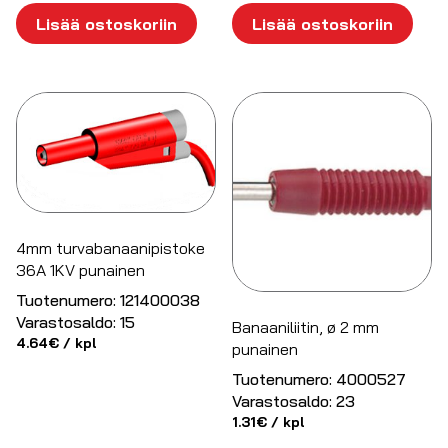
Lisää ostoskoriin
Lisää ostoskoriin
4mm turvabanaanipistoke
36A 1KV punainen
Tuotenumero:
121400038
Varastosaldo:
15
Banaaniliitin, ø 2 mm
4.64
€
/ kpl
punainen
Tuotenumero:
4000527
Varastosaldo:
23
1.31
€
/ kpl