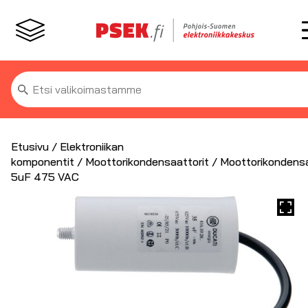
Etsi:
Etusivu
/
Elektroniikan
komponentit
/
Moottorikondensaattorit
/ Moottorikondensa
5uF 475 VAC