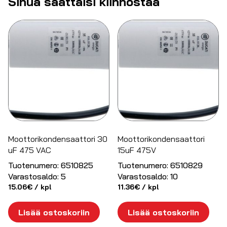
Sinua saattaisi kiinnostaa
Moottorikondensaattori 30
Moottorikondensaattori
uF 475 VAC
15uF 475V
Tuotenumero:
6510825
Tuotenumero:
6510829
Varastosaldo:
5
Varastosaldo:
10
15.06
€
/ kpl
11.36
€
/ kpl
Lisää ostoskoriin
Lisää ostoskoriin