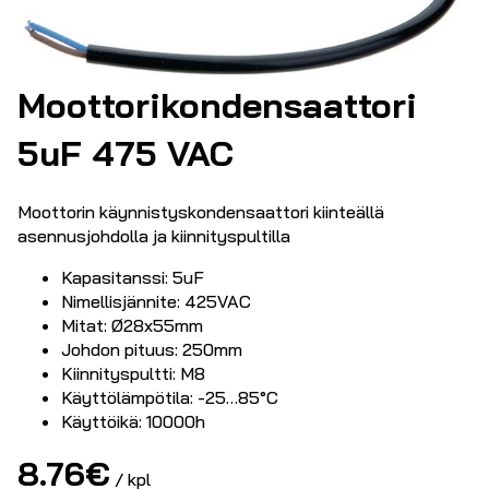
Moottorikondensaattori
5uF 475 VAC
Moottorin käynnistyskondensaattori kiinteällä
asennusjohdolla ja kiinnityspultilla
Kapasitanssi: 5uF
Nimellisjännite: 425VAC
Mitat: Ø28x55mm
Johdon pituus: 250mm
Kiinnityspultti: M8
Käyttölämpötila: -25…85°C
Käyttöikä: 10000h
8.76
€
/ kpl