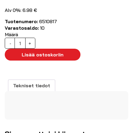
Alv 0%: 6.98 €
Tuotenumero:
6510817
Varastosaldo:
10
Määrä
Moottorikondensaattori
-
+
5uF
475
Lisää ostoskoriin
VAC
määrä
Tekniset tiedot