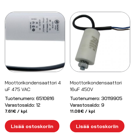
Moottorikondensaattori 4
Moottorikondensaattori
uF 475 VAC
16uF 450V
Tuotenumero:
6510816
Tuotenumero:
30119905
Varastosaldo:
12
Varastosaldo:
9
7.61
€
/ kpl
11.08
€
/ kpl
Lisää ostoskoriin
Lisää ostoskoriin