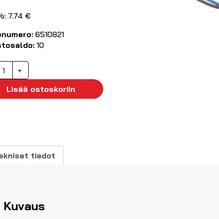
%: 7.74 €
enumero:
6510821
stosaldo:
10
ä
oottorikondensaattori
+
2
F
Lisää ostoskoriin
75
AC
äärä
ekniset tiedot
Kuvaus