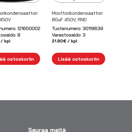
orikondensaattori
Moottorikondensaattori
 450V
80uF 450V, RND
numero:
121650002
Tuotenumero:
30119639
tosaldo:
8
Varastosaldo:
3
/ kpl
21.80
€
/ kpl
ää ostoskoriin
Lisää ostoskoriin
Seuraa meitä