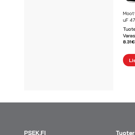
Moott
uF 4
Tuot
Varas
8.31
€
Li
PSEK.FI
Tuote