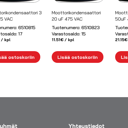
orikondensaattori 3
Moottorikondensaattori
Moott
75 VAC
20 uF 475 VAC
50uF
enumero:
6510815
Tuotenumero:
6510823
Tuote
tosaldo:
17
Varastosaldo:
15
Varas
/ kpl
11.51
€
/ kpl
21.15
€
sää ostoskoriin
Lisää ostoskoriin
Lis
ryhmät
Yhteystiedot