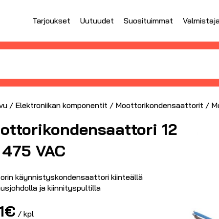
Tarjoukset
Uutuudet
Suosituimmat
Valmistaj
vu
/
Elektroniikan komponentit
/
Moottorikondensaattorit
/ Mo
ottorikondensaattori 12
 475 VAC
orin käynnistyskondensaattori kiinteällä
sjohdolla ja kiinnityspultilla
1
€
/ kpl