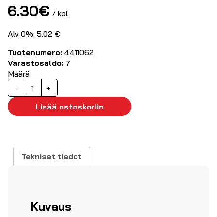
6.30
€
/ kpl
Alv 0%: 5.02 €
Tuotenumero:
4411062
Varastosaldo:
7
Määrä
Metallikotelo
-
+
15
napaisille
Lisää ostoskoriin
D-
liittimille
(kulma)
määrä
Tekniset tiedot
Kuvaus