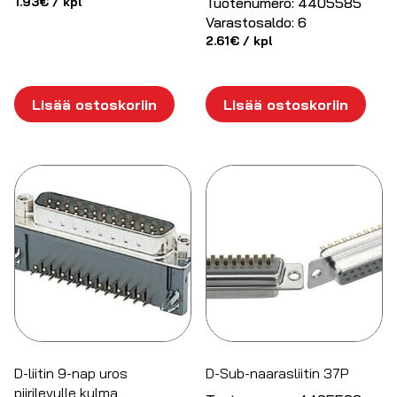
Tuotenumero:
4405585
1.93
€
/ kpl
Varastosaldo:
6
2.61
€
/ kpl
Lisää ostoskoriin
Lisää ostoskoriin
D-liitin 9-nap uros
D-Sub-naarasliitin 37P
piirilevylle kulma