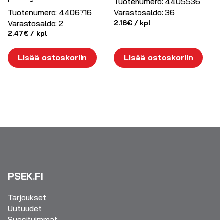
Tuotenumero:
4405536
Tuotenumero:
4406716
Varastosaldo:
36
Varastosaldo:
2
2.16
€
/ kpl
2.47
€
/ kpl
Lisää ostoskoriin
Lisää ostoskoriin
PSEK.FI
Tarjoukset
Uutuudet
Suosituimmat