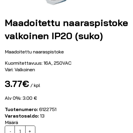
Maadoitettu naaraspistoke
valkoinen IP20 (suko)
Maadoitettu naaraspistoke
Kuormitettavuus: 16A, 250VAC
Väri: Valkoinen
3.77
€
/ kpl
Alv 0%: 3.00 €
Tuotenumero:
6122751
Varastosaldo:
13
Määrä
Maadoitettu
-
+