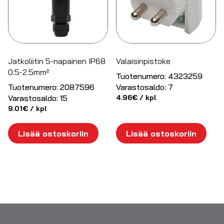
Jatkoliitin 5-napainen IP68
Valaisinpistoke
0.5-2.5mm²
Tuotenumero:
4323259
Tuotenumero:
2087596
Varastosaldo:
7
Varastosaldo:
15
4.96
€
/ kpl
9.01
€
/ kpl
Lisää ostoskoriin
Lisää ostoskoriin