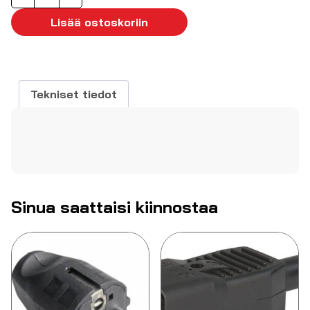
naaraspistoke
valkoinen
Lisää ostoskoriin
IP20
(suko)
määrä
Tekniset tiedot
Sinua saattaisi kiinnostaa