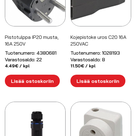
Pistotulppa IP20 musta,
Kojepistoke uros C20 16A
16A 250V
250VAC
Tuotenumero:
4380681
Tuotenumero:
1028193
Varastosaldo:
22
Varastosaldo:
8
4.49
€
/ kpl
11.50
€
/ kpl
Lisää ostoskoriin
Lisää ostoskoriin