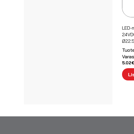
LED-
24VD
Ø22.
Tuot
Varas
5.02
Li