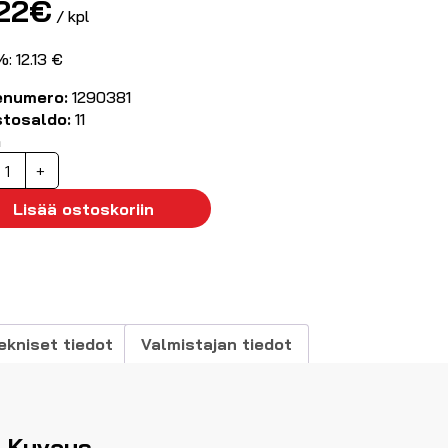
22
€
/ kpl
: 12.13 €
enumero:
1290381
stosaldo:
11
ä
ED-
+
erkkilamppukaluste
2-
Lisää ostoskoriin
0VAC/DC
ihreä
22.5mm
äärä
ekniset tiedot
Valmistajan tiedot
Kuvaus