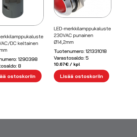
LED-merkkilamppukaluste
230VAC punainen
erkkilamppukaluste
Ø14,2mm
VAC/DC keltainen
5mm
Tuotenumero:
121331018
Varastosaldo:
5
numero:
1290398
10.67
€
/ kpl
tosaldo:
8
€
/ kpl
ää ostoskoriin
Lisää ostoskoriin