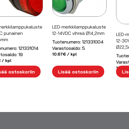
merkkilamppukaluste
LED-merkkilamppukaluste
C punainen
12-14VDC vihreä Ø14,2mm
LED-m
5mm
12-30
Tuotenumero:
121331004
Ø22,
enumero:
121331014
Varastosaldo:
5
tosaldo:
19
10.67
€
/ kpl
Tuote
€
/ kpl
Varas
13.93
sää ostoskoriin
Lisää ostoskoriin
Lis