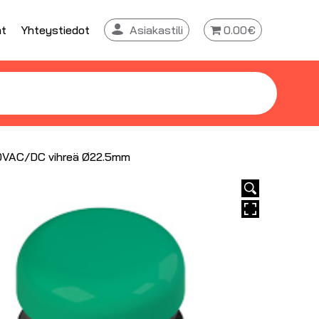
at
Yhteystiedot
Asiakastili
0.00€
0VAC/DC vihreä Ø22.5mm