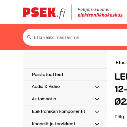
Etsi:
Etusi
LE
Poistotuotteet
12
Audio & Video
Antennit
Ø2
Automaatio
5G/4G/3G/GPS
Antennitarvikkeet
Anturit
UHF, VHF, FM
Elektroniikan komponentit
Asennustarvikkeet
Anturikaapelit ja -liittimet
Adapterit
Pöly- 
Haaroittimet, jakajat
Etäohjaus ja ajastus
Moottorikondensaattorit
Audioadapterit
AV-Liittimet
Kaapelit ja tarvikkeet
Koaksiaalikaapelit liittimillä
Hälytysvalot ja -äänet