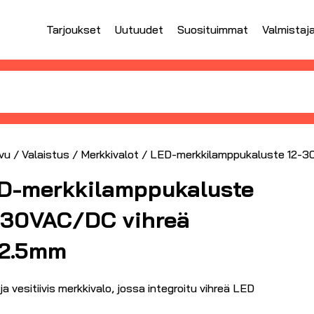
Tarjoukset
Uutuudet
Suosituimmat
Valmistaj
vu
/
Valaistus
/
Merkkivalot
/ LED-merkkilamppukaluste 12-3
D-merkkilamppukaluste
-30VAC/DC vihreä
2.5mm
ja vesitiivis merkkivalo, jossa integroitu vihreä LED