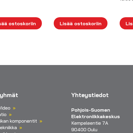
sää ostoskoriin
Lisää ostoskoriin
Lis
ryhmät
Yhteystiedot
Video
Pohjois-Suomen
tio
Elektroniikkakeskus
iikan komponentit
Kempeleentie 7A
ekniikka
90400 Oulu