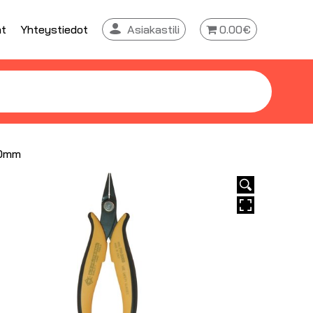
at
Yhteystiedot
Asiakastili
0.00€
40mm