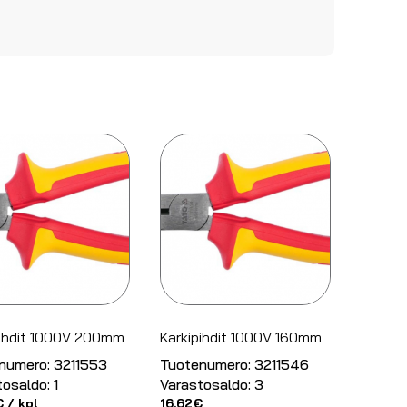
pihdit 1000V 200mm
Kärkipihdit 1000V 160mm
numero:
3211553
Tuotenumero:
3211546
tosaldo:
1
Varastosaldo:
3
€
/ kpl
16.62
€