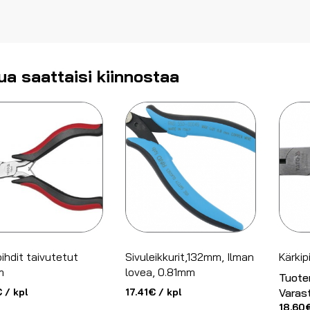
ua saattaisi kiinnostaa
pihdit taivutetut
Sivuleikkurit,132mm, Ilman
Kärki
m
lovea, 0.81mm
Tuote
€
/ kpl
17.41
€
/ kpl
Varas
18.60