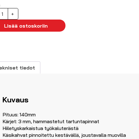
ä
attapihdit
+
40mm
äärä
Lisää ostoskoriin
ekniset tiedot
Kuvaus
Pituus: 140mm
Kärjet: 3 mm, hammastetut tartuntapinnat
Hiiletyskarkaistua työkaluterästä
Käsikahvat pinnoitettu kestävällä, joustavalla muovilla