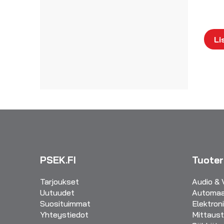
Li
PSEK.FI
Tuote
Tarjoukset
Audio & 
Uutuudet
Automaa
Suosituimmat
Elektron
Yhteystiedot
Mittaust