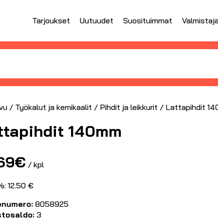
Tarjoukset
Uutuudet
Suosituimmat
Valmistaj
vu
/
Työkalut ja kemikaalit
/
Pihdit ja leikkurit
/ Lattapihdit 1
ttapihdit 140mm
.69
€
/ kpl
%: 12.50 €
enumero:
8058925
stosaldo:
3