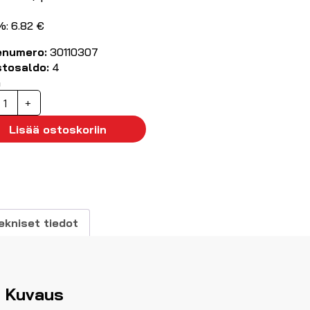
%: 6.82 €
enumero:
30110307
stosaldo:
4
ä
attaliitin
+
ros
.3x0.8
Lisää ostoskoriin
ininen,
00kpl
äärä
ekniset tiedot
Kuvaus