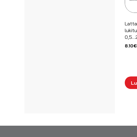
Taskulamput/otsalamput
Autovirtalähteet
UPS laitteet
Latt
lukit
0,5…
8.10
€
Lu