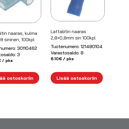
Lattaliitin naaras
iitin naaras, kulma
2,8×0,8mm sin 100kpl
8 sininen, 100kpl
Tuotenumero:
121480104
numero:
30110462
Varastosaldo:
8
tosaldo:
3
8.10
€
/ pks
€
/ pks
ää ostoskoriin
Lisää ostoskoriin