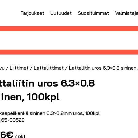
Tarjoukset
Uutuudet
Suosituimmat
Valmistaj
vu
/
Liittimet
/
Lattaliittimet
/ Lattaliitin uros 6.3×0.8 sininen
taliitin uros 6.3×0.8
ninen, 100kpl
kaapelikenkä sininen 6,3×0,8mm uros, 100kpl
465-00528
56
€
/ pkt