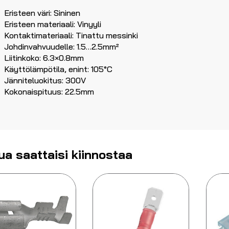
Eristeen väri: Sininen
Eristeen materiaali: Vinyyli
Kontaktimateriaali: Tinattu messinki
Johdinvahvuudelle: 1.5…2.5mm²
Liitinkoko: 6.3×0.8mm
Käyttölämpötila, enint: 105°C
Jänniteluokitus: 300V
Kokonaispituus: 22.5mm
ua saattaisi kiinnostaa