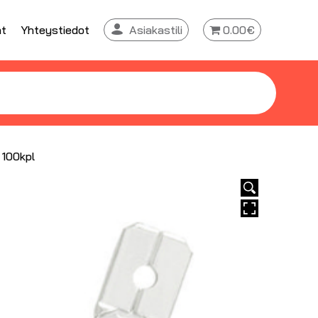
at
Yhteystiedot
Asiakastili
0.00€
, 100kpl