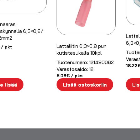
anaaras
uskynnellä 6,3×0,8/
Lattal
2mm2
6,3×0,
Lattaliitin 6,3×0,8 pun
/ pkt
Tuote
kutistesukalla 10kpl
Varas
Tuotenumero:
121480062
18.22
Varastosaldo:
12
5.06
€
/ pks
e lisää
Lisää ostoskoriin
Lis