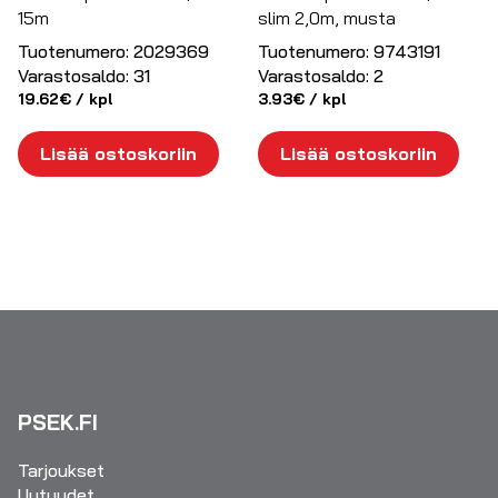
15m
slim 2,0m, musta
Tuotenumero:
2029369
Tuotenumero:
9743191
Varastosaldo:
31
Varastosaldo:
2
19.62
€
/ kpl
3.93
€
/ kpl
Lisää ostoskoriin
Lisää ostoskoriin
PSEK.FI
Tarjoukset
Uutuudet