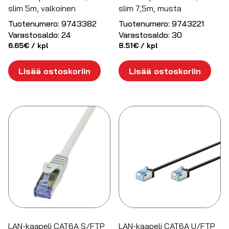
slim 5m, valkoinen
slim 7,5m, musta
Tuotenumero:
9743382
Tuotenumero:
9743221
Varastosaldo:
24
Varastosaldo:
30
6.65
€
/ kpl
8.51
€
/ kpl
Lisää ostoskoriin
Lisää ostoskoriin
LAN-kaapeli CAT6A S/FTP
LAN-kaapeli CAT6A U/FTP