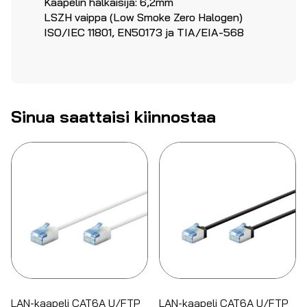
Kaapelin halkaisija: 6,2mm
LSZH vaippa (Low Smoke Zero Halogen)
ISO/IEC 11801, EN50173 ja TIA/EIA-568
Sinua saattaisi kiinnostaa
LAN-kaapeli CAT6A U/FTP
LAN-kaapeli CAT6A U/FTP