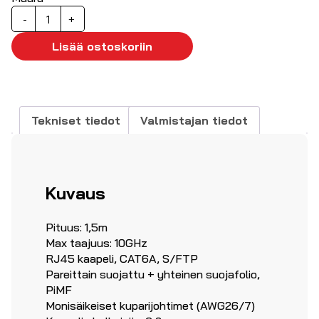
LAN-
-
+
kaapeli
CAT6A
Lisää ostoskoriin
S/FTP
1,5m
määrä
Tekniset tiedot
Valmistajan tiedot
Kuvaus
Pituus: 1,5m
Max taajuus: 10GHz
RJ45 kaapeli, CAT6A, S/FTP
Pareittain suojattu + yhteinen suojafolio,
PiMF
Monisäikeiset kuparijohtimet (AWG26/7)