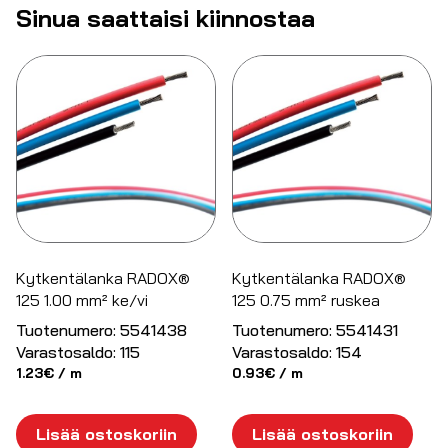
Sinua saattaisi kiinnostaa
Kytkentälanka RADOX®
Kytkentälanka RADOX®
125 1.00 mm² ke/vi
125 0.75 mm² ruskea
Tuotenumero:
5541438
Tuotenumero:
5541431
Varastosaldo:
115
Varastosaldo:
154
1.23
€
/ m
0.93
€
/ m
Lisää ostoskoriin
Lisää ostoskoriin