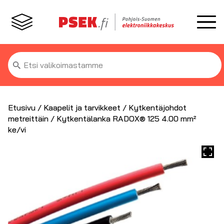
Etsi:
Etusivu
/
Kaapelit ja tarvikkeet
/
Kytkentäjohdot
metreittäin
/ Kytkentälanka RADOX® 125 4.00 mm²
ke/vi