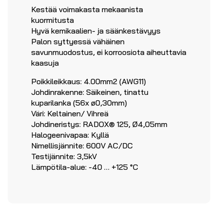
Kestää voimakasta mekaanista
kuormitusta
Hyvä kemikaalien- ja säänkestävyys
Palon syttyessä vähäinen
savunmuodostus, ei korroosiota aiheuttavia
kaasuja
Poikkileikkaus: 4.00mm2 (AWG11)
Johdinrakenne: Säikeinen, tinattu
kuparilanka (56x ø0,30mm)
Väri: Keltainen/ Vihreä
Johdineristys: RADOX® 125, Ø4,05mm
Halogeenivapaa: Kyllä
Nimellisjännite: 600V AC/DC
Testijännite: 3,5kV
Lämpötila-alue: -40 … +125 °C