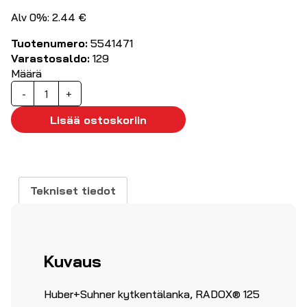
Alv 0%: 2.44 €
Tuotenumero:
5541471
Varastosaldo:
129
Määrä
Kytkentälanka
-
+
RADOX®
125
Lisää ostoskoriin
4.00
mm²
ke/vi
määrä
Tekniset tiedot
Kuvaus
Huber+Suhner kytkentälanka, RADOX® 125