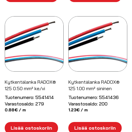
Kytkentälanka RADOX®
Kytkentälanka RADOX®
125 0.50 mm² ke/vi
125 1.00 mm² sininen
Tuotenumero:
5541414
Tuotenumero:
5541436
Varastosaldo:
279
Varastosaldo:
200
0.88
€
/ m
1.23
€
/ m
Lisää ostoskoriin
Lisää ostoskoriin