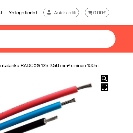
at
Yhteystiedot
Asiakastili
0.00€
ntälanka RADOX® 125 2.50 mm² sininen 100m