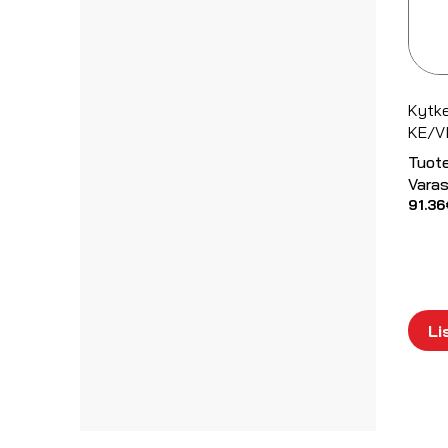
Kytk
KE/VI
Tuot
Varas
91.36
Li