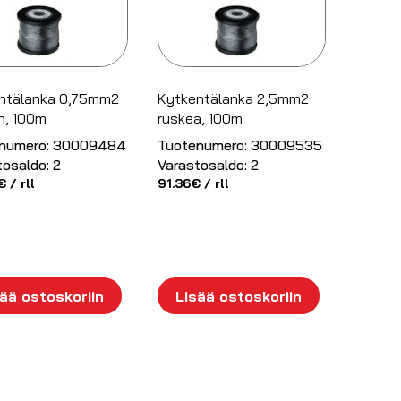
ntälanka 0,75mm2
Kytkentälanka 2,5mm2
n, 100m
ruskea, 100m
numero:
30009484
Tuotenumero:
30009535
tosaldo:
2
Varastosaldo:
2
€
/ rll
91.36
€
/ rll
ää ostoskoriin
Lisää ostoskoriin