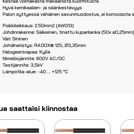
Kestää voimakasta mekaanista kuormitusta
Hyvä kemikaalien- ja säänkestävyys
Palon syttyessä vähäinen savunmuodostus, ei korroosiota a
Poikkileikkaus: 2.50mm2 (AWG13)
Johdinrakenne: Säikeinen, tinattu kuparilanka (50x ø0,25mm
Väri: Sininen
Johdineristys: RADOX® 125, Ø3,35mm
Halogeenivapaa: Kyllä
Nimellisjännite: 600V AC/DC
Testijännite: 3,5kV
Lämpötila-alue: -40 … +125 °C
ua saattaisi kiinnostaa