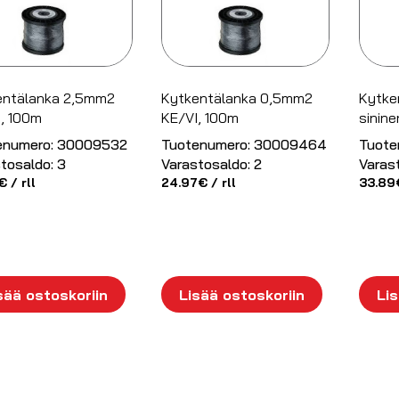
entälanka 2,5mm2
Kytkentälanka 0,5mm2
Kytke
, 100m
KE/VI, 100m
sinine
enumero:
30009532
Tuotenumero:
30009464
Tuote
tosaldo:
3
Varastosaldo:
2
Varas
€
/ rll
24.97
€
/ rll
33.89
sää ostoskoriin
Lisää ostoskoriin
Lis