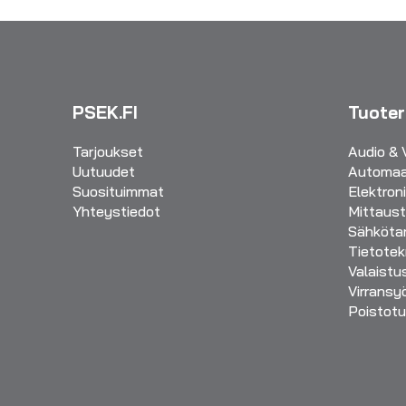
PSEK.FI
Tuote
Tarjoukset
Audio & 
Uutuudet
Automaa
Suosituimmat
Elektron
Yhteystiedot
Mittaust
Sähkötar
Tietotek
Valaistu
Virransy
Poistotu