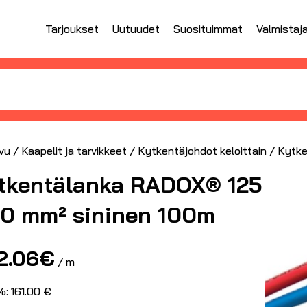
Tarjoukset
Uutuudet
Suosituimmat
Valmistaj
vu
/
Kaapelit ja tarvikkeet
/
Kytkentäjohdot keloittain
/ Kytke
tkentälanka RADOX® 125
50 mm² sininen 100m
2.06
€
/ m
%: 161.00 €