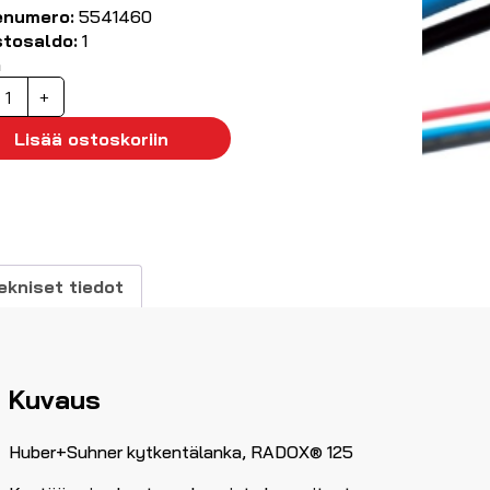
enumero:
5541460
stosaldo:
1
ä
ytkentälanka
+
ADOX®
25
Lisää ostoskoriin
.50
m²
ininen
00m
äärä
ekniset tiedot
Kuvaus
Huber+Suhner kytkentälanka, RADOX® 125