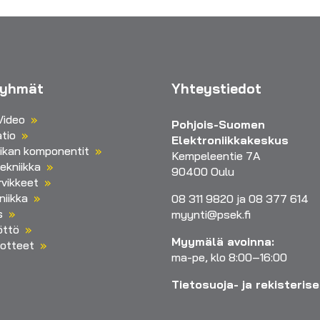
ryhmät
Yhteystiedot
Video
Pohjois-Suomen
tio
Elektroniikkakeskus
iikan komponentit
Kempeleentie 7A
ekniikka
90400 Oulu
vikkeet
niikka
08 311 9820 ja 08 377 614
s
myynti@psek.fi
öttö
Myymälä avoinna:
otteet
ma-pe, klo 8:00–16:00
Tietosuoja- ja rekisteris