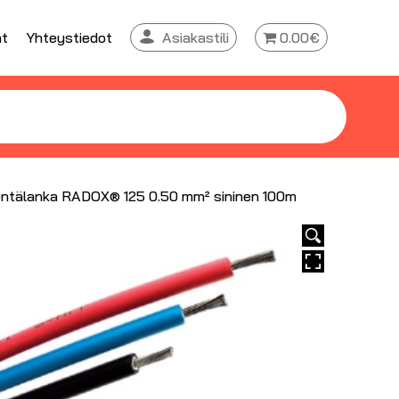
at
Yhteystiedot
Asiakastili
0.00€
ntälanka RADOX® 125 0.50 mm² sininen 100m