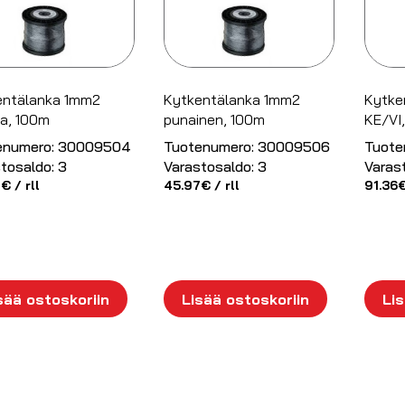
entälanka 1mm2
Kytkentälanka 1mm2
Kytke
a, 100m
punainen, 100m
KE/VI
enumero:
30009504
Tuotenumero:
30009506
Tuote
tosaldo:
3
Varastosaldo:
3
Varas
7
€
/ rll
45.97
€
/ rll
91.36
sää ostoskoriin
Lisää ostoskoriin
Lis