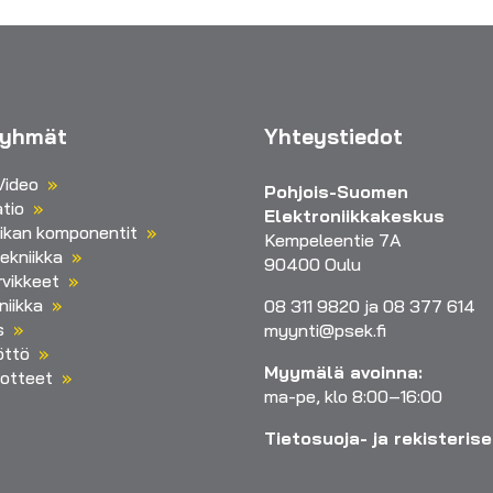
ryhmät
Yhteystiedot
Video
Pohjois-Suomen
tio
Elektroniikkakeskus
iikan komponentit
Kempeleentie 7A
ekniikka
90400 Oulu
vikkeet
niikka
08 311 9820 ja 08 377 614
s
myynti@psek.fi
öttö
Myymälä avoinna:
otteet
ma-pe, klo 8:00–16:00
Tietosuoja- ja rekisteris