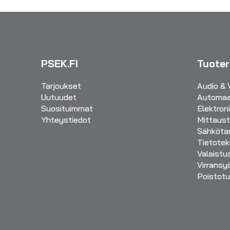
PSEK.FI
Tuote
Tarjoukset
Audio & 
Uutuudet
Automaa
Suosituimmat
Elektron
Yhteystiedot
Mittaust
Sähkötar
Tietotek
Valaistu
Virransy
Poistotu