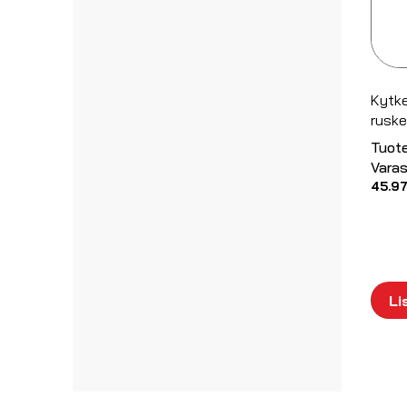
Kytk
ruske
Tuot
Varas
45.9
Li