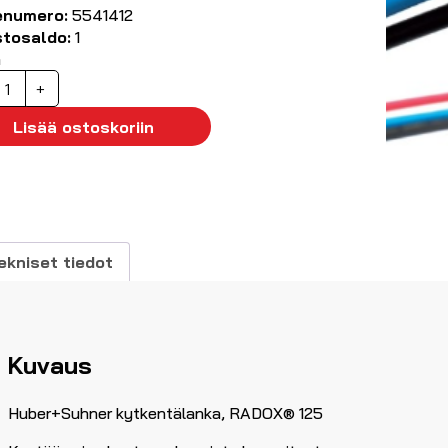
enumero:
5541412
stosaldo:
1
ä
ytkentälanka
+
ADOX®
25
Lisää ostoskoriin
.50
m²
ininen
00m
äärä
ekniset tiedot
Kuvaus
Huber+Suhner kytkentälanka, RADOX® 125