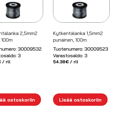
ntälanka 2,5mm2
Kytkentälanka 1,5mm2
, 100m
punainen, 100m
numero:
30009532
Tuotenumero:
30009523
tosaldo:
3
Varastosaldo:
3
€
/ rll
54.38
€
/ rll
ää ostoskoriin
Lisää ostoskoriin