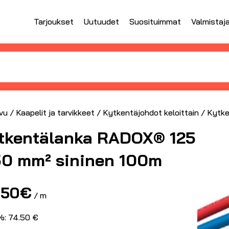
Tarjoukset
Uutuudet
Suosituimmat
Valmistaj
vu
/
Kaapelit ja tarvikkeet
/
Kytkentäjohdot keloittain
/ Kytke
tkentälanka RADOX® 125
50 mm² sininen 100m
.50
€
/ m
%: 74.50 €