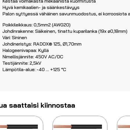
Kestää voimakasta mekaanista kuormitusta
Hyvä kemikaalien- ja säänkestävyys
Palon syttyessä vähäinen savunmuodostus, ei korroosiota a
Poikkileikkaus: 0,5mm2 (AWG20)
Johdinrakenne: Säikeinen, tinattu kuparilanka (19x ø0,18mm)
Väri: Sininen
Johdineristys: RADOX® 125, Ø1,70mm
Halogeenivapaa: Kyllä
Nimellisjännite: 450V AC/DC
Testijännite: 2,5kV
Lämpötila-alue: -40 … +125 °C
ua saattaisi kiinnostaa