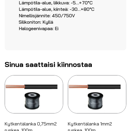
Lämpötila-alue, liikkuva: -5…+70°C
Lämpötila-alue, kiinteä: -30…+80°C
Nimellisjännite: 450/750V
Silikoniton: Kyllä
Halogeenivapaa: Ei
Sinua saattaisi kiinnostaa
Kytkentälanka 0,75mm2
Kytkentälanka 1mm2
ruskea, 100m
ruskea, 100m