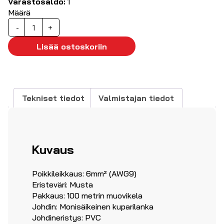
Varastosaldo:
1
Määrä
Kytkentälanka
-
+
6mm²
musta,
Lisää ostoskoriin
100m
määrä
Tekniset tiedot
Valmistajan tiedot
Kuvaus
Poikkileikkaus: 6mm² (AWG9)
Eristeväri: Musta
Pakkaus: 100 metrin muovikela
Johdin: Monisäikeinen kuparilanka
Johdineristys: PVC