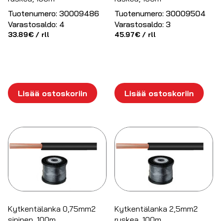
Tuotenumero:
30009486
Tuotenumero:
30009504
Varastosaldo:
4
Varastosaldo:
3
33.89
€
/ rll
45.97
€
/ rll
Lisää ostoskoriin
Lisää ostoskoriin
Kytkentälanka 0,75mm2
Kytkentälanka 2,5mm2
sininen, 100m
ruskea, 100m