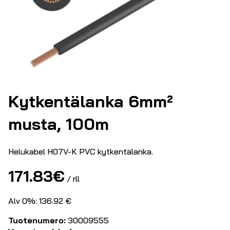
Kytkentälanka 6mm²
musta, 100m
Helukabel H07V-K PVC kytkentälanka.
171.83
€
/ rll
Alv 0%: 136.92 €
Tuotenumero:
30009555