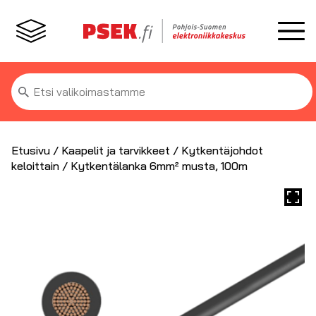
Etsi:
Etusivu
/
Kaapelit ja tarvikkeet
/
Kytkentäjohdot
keloittain
/ Kytkentälanka 6mm² musta, 100m