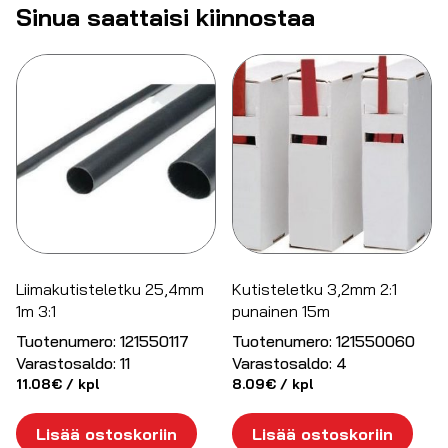
Sinua saattaisi kiinnostaa
Liimakutisteletku 25,4mm
Kutisteletku 3,2mm 2:1
1m 3:1
punainen 15m
Tuotenumero:
121550117
Tuotenumero:
121550060
Varastosaldo:
11
Varastosaldo:
4
11.08
€
/ kpl
8.09
€
/ kpl
Lisää ostoskoriin
Lisää ostoskoriin