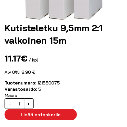
Kutisteletku 9,5mm 2:1
valkoinen 15m
11.17
€
/ kpl
Alv 0%: 8.90 €
Tuotenumero:
121550075
Varastosaldo:
5
Määrä
Kutisteletku
-
+
9,5mm
2:1
Lisää ostoskoriin
valkoinen
15m