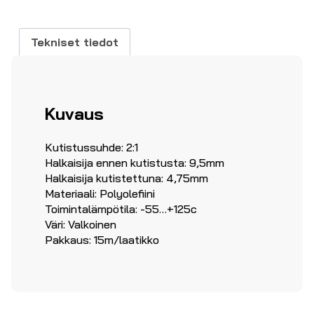
määrä
Tekniset tiedot
Kuvaus
Kutistussuhde: 2:1
Halkaisija ennen kutistusta: 9,5mm
Halkaisija kutistettuna: 4,75mm
Materiaali: Polyolefiini
Toimintalämpötila: -55…+125c
Väri: Valkoinen
Pakkaus: 15m/laatikko