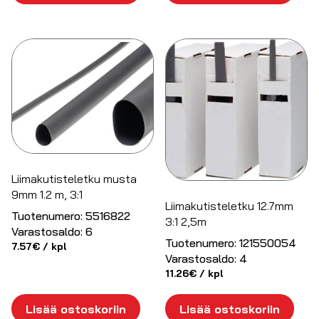
Liimakutisteletku musta
9mm 1.2 m, 3:1
Liimakutisteletku 12.7mm
Tuotenumero:
5516822
3:1 2,5m
Varastosaldo:
6
Tuotenumero:
121550054
7.57
€
/ kpl
Varastosaldo:
4
11.26
€
/ kpl
Lisää ostoskoriin
Lisää ostoskoriin