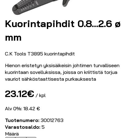
Kuorintapihdit 0.8…2.6 ø
mm
C.K Tools T3895 kuorintapihdit
Hienon eristetyn yksisäikeisin johtimen turvalliseen
kuorintaan sovelluksissa, joissa on kriittistä torjua
vauriot sähköstaattisesta purkauksesta
23.12
€
/ kpl
Alv 0%: 18.42 €
Tuotenumero:
30012763
Varastosaldo:
5
Määrä