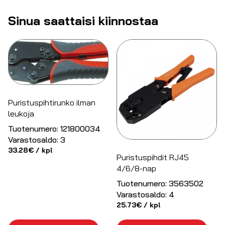
Sinua saattaisi kiinnostaa
Puristuspihtirunko ilman
leukoja
Tuotenumero:
121800034
Varastosaldo:
3
33.28
€
/ kpl
Puristuspihdit RJ45
4/6/8-nap
Tuotenumero:
3563502
Varastosaldo:
4
25.73
€
/ kpl