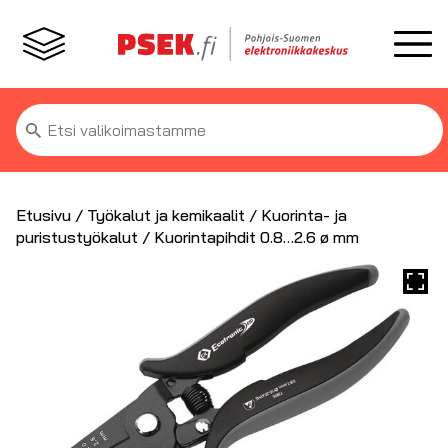
Etsi:
Etusivu
/
Työkalut ja kemikaalit
/
Kuorinta- ja
puristustyökalut
/ Kuorintapihdit 0.8…2.6 ø mm