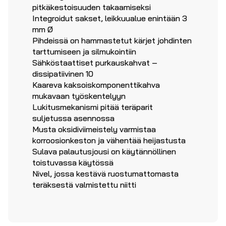
pitkäkestoisuuden takaamiseksi
Integroidut sakset, leikkuualue enintään 3
mm Ø
Pihdeissä on hammastetut kärjet johdinten
tarttumiseen ja silmukointiin
Sähköstaattiset purkauskahvat –
dissipatiivinen 10
Kaareva kaksoiskomponenttikahva
mukavaan työskentelyyn
Lukitusmekanismi pitää teräparit
suljetussa asennossa
Musta oksidiviimeistely varmistaa
korroosionkeston ja vähentää heijastusta
Sulava palautusjousi on käytännöllinen
toistuvassa käytössä
Nivel, jossa kestävä ruostumattomasta
teräksestä valmistettu niitti