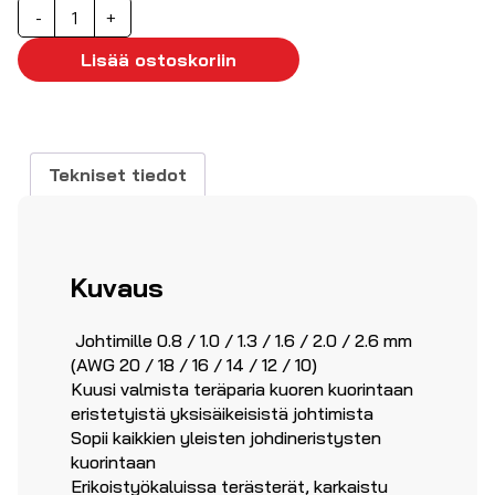
Kuorintapihdit
-
+
0.8...2.6
ø
Lisää ostoskoriin
mm
määrä
Tekniset tiedot
Kuvaus
Johtimille 0.8 / 1.0 / 1.3 / 1.6 / 2.0 / 2.6 mm
(AWG 20 / 18 / 16 / 14 / 12 / 10)
Kuusi valmista teräparia kuoren kuorintaan
eristetyistä yksisäikeisistä johtimista
Sopii kaikkien yleisten johdineristysten
kuorintaan
Erikoistyökaluissa terästerät, karkaistu