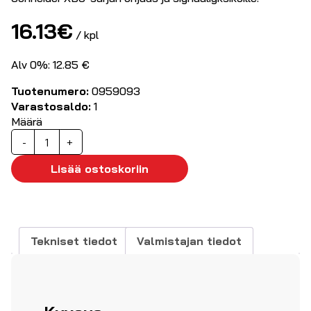
16.13
€
/ kpl
Alv 0%: 12.85 €
Tuotenumero:
0959093
Varastosaldo:
1
Määrä
Kotelo
-
+
Hätäseis-
kytkimelle,
Lisää ostoskoriin
"Emergency
Stop"
määrä
Tekniset tiedot
Valmistajan tiedot