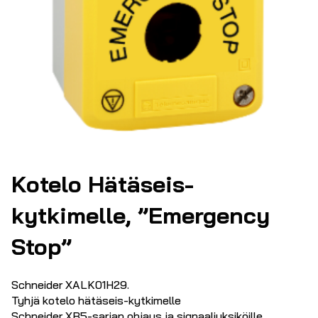
Kotelo Hätäseis-
kytkimelle, ”Emergency
Stop”
Schneider XALK01H29.
Tyhjä kotelo hätäseis-kytkimelle
Schneider XB5-sarjan ohjaus ja signaaliyksiköille.