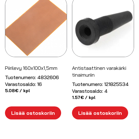
Piirilevy 160x100x1,5mm
Antistaattinen varakärki
tinaimuriin
Tuotenumero:
4832606
Varastosaldo:
16
Tuotenumero:
121825534
5.08
€
/ kpl
Varastosaldo:
4
1.57
€
/ kpl
Lisää ostoskoriin
Lisää ostoskoriin