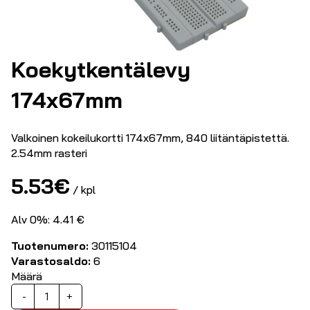
Koekytkentälevy
174x67mm
Valkoinen kokeilukortti 174x67mm, 840 liitäntäpistettä.
2.54mm rasteri
5.53
€
/ kpl
Alv 0%: 4.41 €
Tuotenumero:
30115104
Varastosaldo:
6
Määrä
Koekytkentälevy
-
+
174x67mm