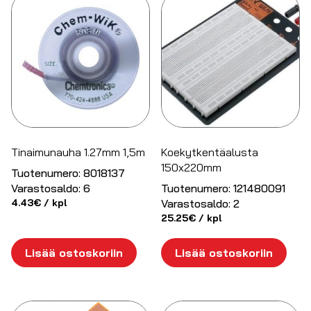
Tinaimunauha 1.27mm 1,5m
Koekytkentäalusta
150x220mm
Tuotenumero:
8018137
Varastosaldo:
6
Tuotenumero:
121480091
4.43
€
/ kpl
Varastosaldo:
2
25.25
€
/ kpl
Lisää ostoskoriin
Lisää ostoskoriin