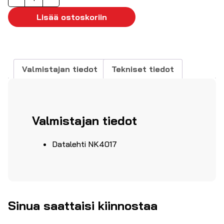
RJ45
naaras/naaras
Lisää ostoskoriin
CAT6A
STP
määrä
Valmistajan tiedot
Tekniset tiedot
Valmistajan tiedot
Datalehti NK4017
Sinua saattaisi kiinnostaa