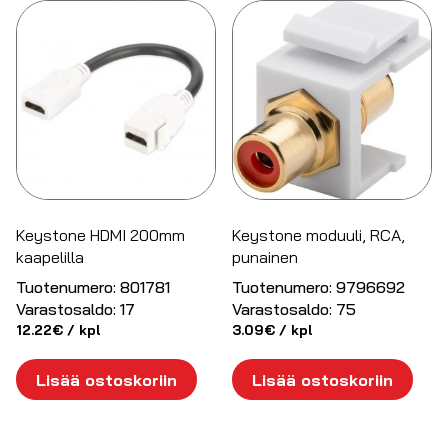
Keystone HDMI 200mm
Keystone moduuli, RCA,
kaapelilla
punainen
Tuotenumero:
801781
Tuotenumero:
9796692
Varastosaldo:
17
Varastosaldo:
75
12.22
€
/ kpl
3.09
€
/ kpl
Lisää ostoskoriin
Lisää ostoskoriin