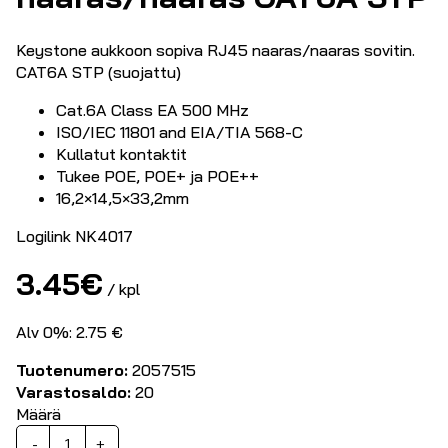
Keystone aukkoon sopiva RJ45 naaras/naaras sovitin.
CAT6A STP (suojattu)
Cat.6A Class EA 500 MHz
ISO/IEC 11801 and EIA/TIA 568-C
Kullatut kontaktit
Tukee POE, POE+ ja POE++
16,2×14,5×33,2mm
Logilink NK4017
3.45
€
/ kpl
Alv 0%: 2.75 €
Tuotenumero:
2057515
Varastosaldo:
20
Määrä
Keystone
-
+