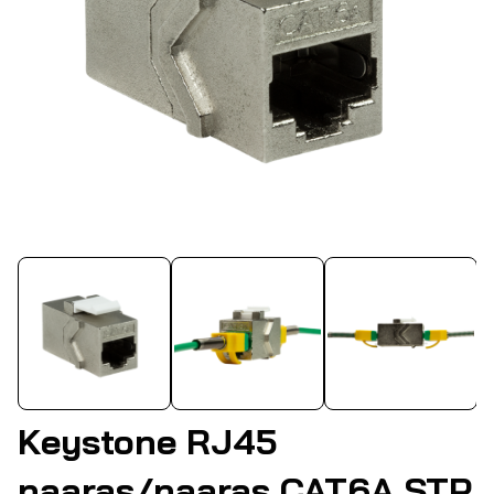
Keystone RJ45
naaras/naaras CAT6A STP