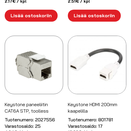
2.17
€
/ kpl
2.51
€
/ kpl
Lisää ostoskoriin
Lisää ostoskoriin
Keystone paneeliitin
Keystone HDMI 200mm
CAT6A STP, toolless
kaapelilla
Tuotenumero:
2027556
Tuotenumero:
801781
Varastosaldo:
25
Varastosaldo:
17