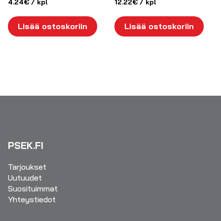
4.24
€
/ kpl
12.22
€
/ kpl
Lisää ostoskoriin
Lisää ostoskoriin
PSEK.FI
Tarjoukset
Uutuudet
Suosituimmat
Yhteystiedot