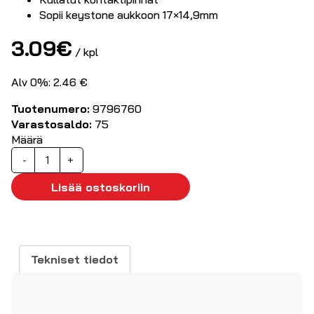
Sopii keystone aukkoon 17×14,9mm
3.09
€
/ kpl
Alv 0%: 2.46 €
Tuotenumero:
9796760
Varastosaldo:
75
Määrä
Keystone
-
+
moduuli,
RCA,
Lisää ostoskoriin
valkoinen
määrä
Tekniset tiedot