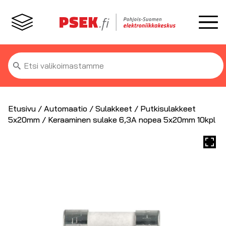
Etsi:
Etusivu
/
Automaatio
/
Sulakkeet
/
Putkisulakkeet
5x20mm
/ Keraaminen sulake 6,3A nopea 5x20mm 10kpl