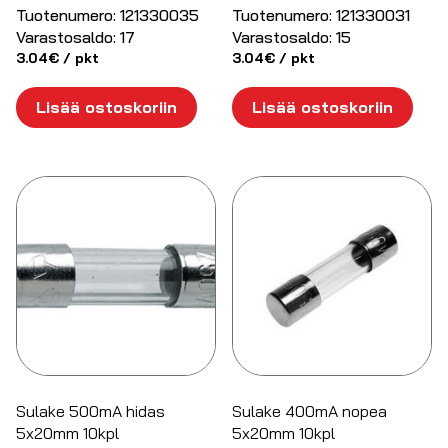
Tuotenumero:
121330035
Tuotenumero:
121330031
Varastosaldo:
17
Varastosaldo:
15
3.04
€
/ pkt
3.04
€
/ pkt
Lisää ostoskoriin
Lisää ostoskoriin
Sulake 500mA hidas
Sulake 400mA nopea
5x20mm 10kpl
5x20mm 10kpl