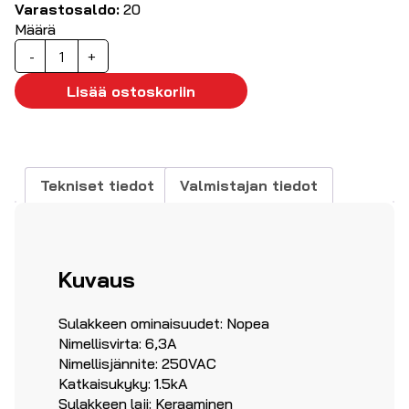
Varastosaldo:
20
Määrä
Keraaminen
-
+
sulake
6,3A
Lisää ostoskoriin
nopea
5x20mm
10kpl
määrä
Tekniset tiedot
Valmistajan tiedot
Kuvaus
Sulakkeen ominaisuudet: Nopea
Nimellisvirta: 6,3A
Nimellisjännite: 250VAC
Katkaisukyky: 1.5kA
Sulakkeen laji: Keraaminen