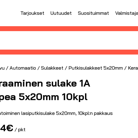
Tarjoukset
Uutuudet
Suosituimmat
Valmistaj
vu
/
Automaatio
/
Sulakkeet
/
Putkisulakkeet 5x20mm
/ Kera
raaminen sulake 1A
pea 5x20mm 10kpl
toiminen lasiputkisulake 5x20mm, 10kpl:n pakkaus
54
€
/ pkt