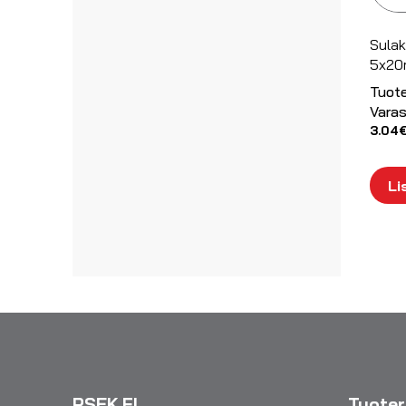
Sula
5x20
Tuot
Varas
3.04
Li
PSEK.FI
Tuote