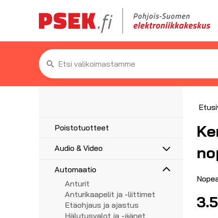
Etsi:
Etusi
Ke
Poistotuotteet
no
Audio & Video
Antennit
Automaatio
5G/4G/3G/GPS
Antennitarvikkeet
Nopea
Anturit
UHF, VHF, FM
Asennustarvikkeet
Anturikaapelit ja -liittimet
Adapterit
3.
Haaroittimet, jakajat
Etäohjaus ja ajastus
Audioadapterit
AV-Liittimet
Koaksiaalikaapelit liittimillä
Hälytysvalot ja -äänet