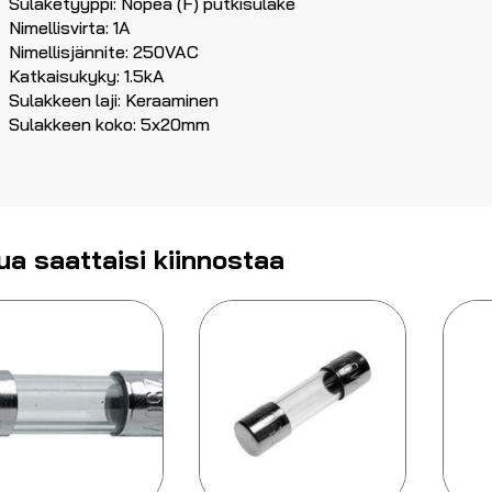
Sulaketyyppi: Nopea (F) putkisulake
Nimellisvirta: 1A
Nimellisjännite: 250VAC
Katkaisukyky: 1.5kA
Sulakkeen laji: Keraaminen
Sulakkeen koko: 5x20mm
ua saattaisi kiinnostaa