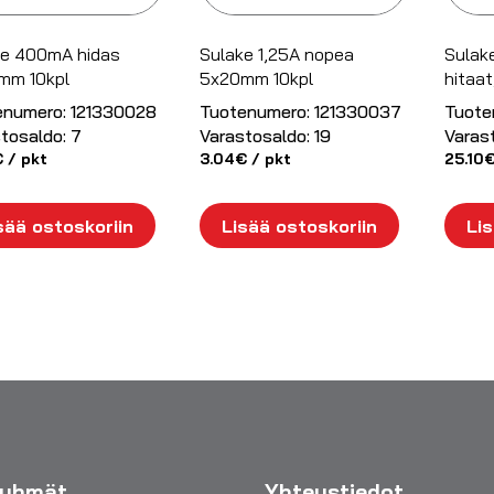
ke 400mA hidas
Sulake 1,25A nopea
Sulak
mm 10kpl
5x20mm 10kpl
hitaat
enumero:
121330028
Tuotenumero:
121330037
Tuote
tosaldo:
7
Varastosaldo:
19
Varas
€
/ pkt
3.04
€
/ pkt
25.10
sää ostoskoriin
Lisää ostoskoriin
Lis
ryhmät
Yhteystiedot