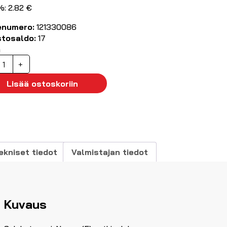
%: 2.82 €
enumero:
121330086
stosaldo:
17
ä
eraaminen
+
ulake
A
Lisää ostoskoriin
opea
x20mm
0kpl
äärä
ekniset tiedot
Valmistajan tiedot
Kuvaus