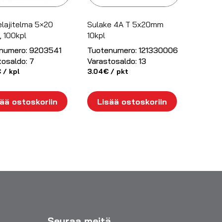
elajitelma 5×20
Sulake 4A T 5x20mm
, 100kpl
10kpl
numero:
9203541
Tuotenumero:
121330006
tosaldo:
7
Varastosaldo:
13
€
/ kpl
3.04
€
/ pkt
ää ostoskoriin
Lisää ostoskoriin
Seuraa meitä