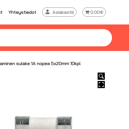
at
Yhteystiedot
Asiakastili
0.00€
aminen sulake 1A nopea 5x20mm 10kpl