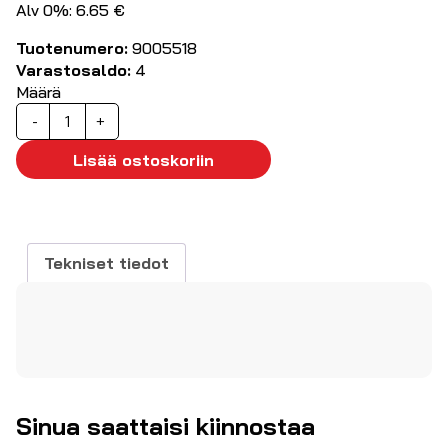
Alv 0%: 6.65 €
Tuotenumero:
9005518
Varastosaldo:
4
Määrä
Kaksoispääteholkki
-
+
2×0.50mm²
200kpl/pkt
Lisää ostoskoriin
määrä
Tekniset tiedot
Sinua saattaisi kiinnostaa