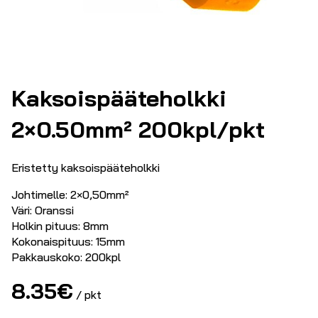
Kaksoispääteholkki
2×0.50mm² 200kpl/pkt
Eristetty kaksoispääteholkki
Johtimelle: 2×0,50mm²
Väri: Oranssi
Holkin pituus: 8mm
Kokonaispituus: 15mm
Pakkauskoko: 200kpl
8.35
€
/ pkt