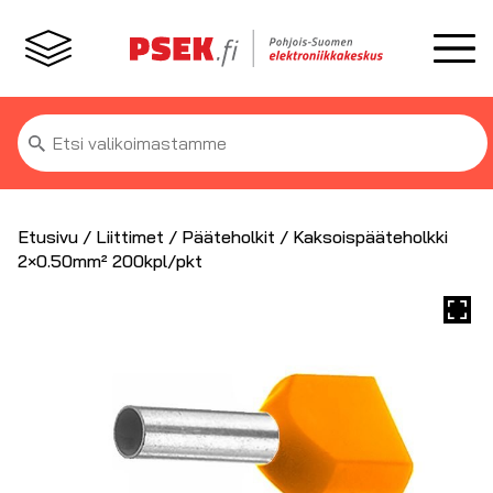
Etsi:
Etusivu
/
Liittimet
/
Pääteholkit
/ Kaksoispääteholkki
2×0.50mm² 200kpl/pkt