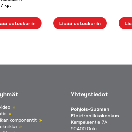
/ kpl
sää ostoskoriin
Lisää ostoskoriin
Lis
ryhmät
Yhteystiedot
Video
Pohjois-Suomen
tio
Elektroniikkakeskus
iikan komponentit
Kempeleentie 7A
ekniikka
90400 Oulu