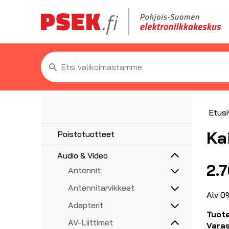
Etsi:
Etusi
Ka
Poistotuotteet
Audio & Video
2.
Antennit
5G/4G/3G/GPS
Antennitarvikkeet
Alv 0
UHF, VHF, FM
Asennustarvikkeet
Adapterit
Haaroittimet, jakajat
Tuot
Audioadapterit
AV-Liittimet
Koaksiaalikaapelit liittimillä
Vara