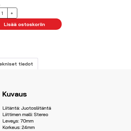
ä
aiutinterminaali,
+
p
äärä
Lisää ostoskoriin
ekniset tiedot
Kuvaus
Liitäntä: Juotosliitäntä
Liittimen malli: Stereo
Leveys: 70mm
Korkeus: 24mm