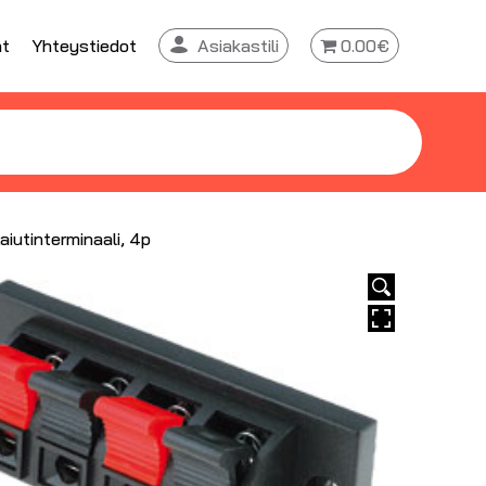
at
Yhteystiedot
Asiakastili
0.00€
aiutinterminaali, 4p