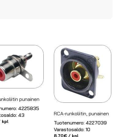
nkoliitin punainen
numero:
4225835
RCA-runkoliitin, punainen
tosaldo:
43
 kpl
Tuotenumero:
4227039
Varastosaldo:
10
8.70
€
/ kpl