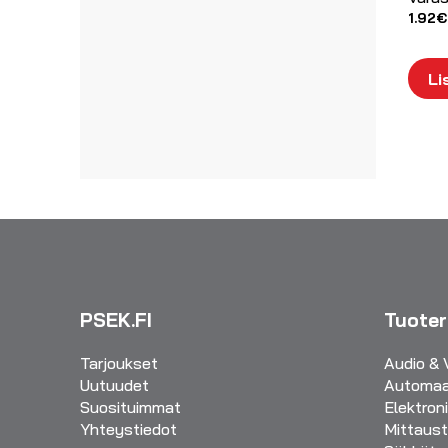
1.92
€
Li
PSEK.FI
Tuote
Tarjoukset
Audio & 
Uutuudet
Automaa
Suosituimmat
Elektron
Yhteystiedot
Mittaust