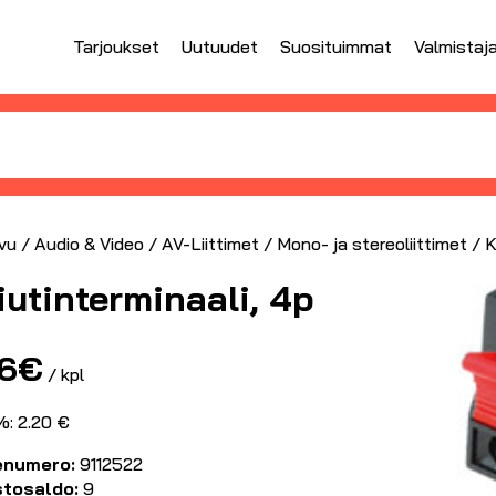
Tarjoukset
Uutuudet
Suosituimmat
Valmistaj
vu
/
Audio & Video
/
AV-Liittimet
/
Mono- ja stereoliittimet
/ K
iutinterminaali, 4p
76
€
/ kpl
%: 2.20 €
enumero:
9112522
stosaldo:
9