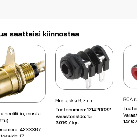
ua saattaisi kiinnostaa
RCA ru
Monojakki 6,3mm
Tuote
Tuotenumero:
121420032
aneeliliitin, musta
Varas
Varastosaldo:
15
attu)
1.51
€
/
2.01
€
/ kpl
enumero:
4233367
tosaldo:
17