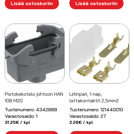
Lisää ostoskoriin
Lisää ostoskoriin
Pistokekotelo johtoon HAN
Liitinpari, 1-nap,
10B M20
lattakontaktit 2,5mm2
Tuotenumero:
4342888
Tuotenumero:
121440010
Varastosaldo:
1
Varastosaldo:
27
31.25
€
/ kpl
2.26
€
/ kpl