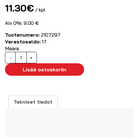
11.30
€
/ kpl
Alv 0%: 9.00 €
Tuotenumero:
2107297
Varastosaldo:
17
Määrä
Kaapeliuros
-
+
liitin
3-
Lisää ostoskoriin
nap+PE
400V/16A
määrä
Tekniset tiedot