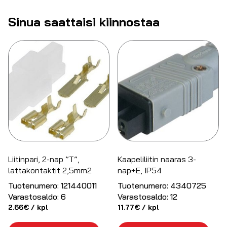
Sinua saattaisi kiinnostaa
Liitinpari, 2-nap ”T”,
Kaapeliliitin naaras 3-
lattakontaktit 2,5mm2
nap+E, IP54
Tuotenumero:
121440011
Tuotenumero:
4340725
Varastosaldo:
6
Varastosaldo:
12
2.66
€
/ kpl
11.77
€
/ kpl