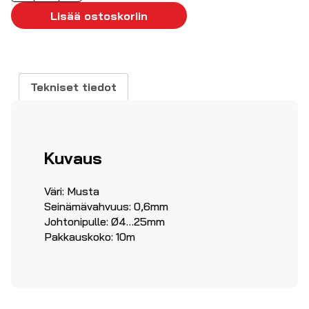
4-
Lisää ostoskoriin
25mm,
10m/pkt
määrä
Tekniset tiedot
Kuvaus
Väri: Musta
Seinämävahvuus: 0,6mm
Johtonipulle: Ø4…25mm
Pakkauskoko: 10m