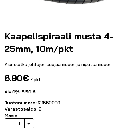
Kaapelispiraali musta 4-
25mm, 10m/pkt
Kierreletku johtojen suojaamiseen ja niputtamiseen
6.90
€
/ pkt
Alv 0%: 5.50 €
Tuotenumero:
121550099
Varastosaldo:
9
Määrä
Kaapelispiraali
-
+
musta