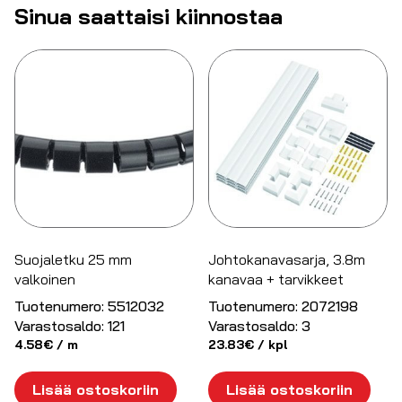
Sinua saattaisi kiinnostaa
Suojaletku 25 mm
Johtokanavasarja, 3.8m
valkoinen
kanavaa + tarvikkeet
Tuotenumero:
5512032
Tuotenumero:
2072198
Varastosaldo:
121
Varastosaldo:
3
4.58
€
/ m
23.83
€
/ kpl
Lisää ostoskoriin
Lisää ostoskoriin