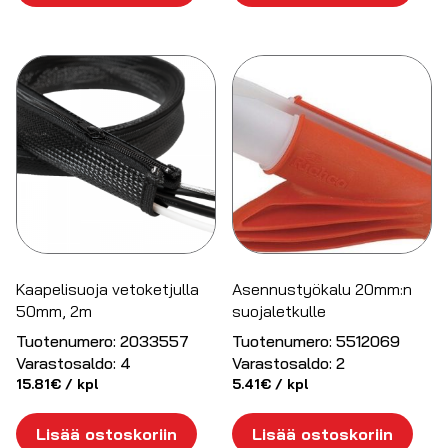
Kaapelisuoja vetoketjulla
Asennustyökalu 20mm:n
50mm, 2m
suojaletkulle
Tuotenumero:
2033557
Tuotenumero:
5512069
Varastosaldo:
4
Varastosaldo:
2
15.81
€
/ kpl
5.41
€
/ kpl
Lisää ostoskoriin
Lisää ostoskoriin