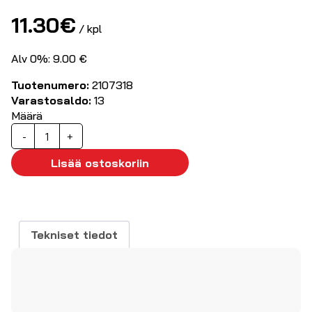
11.30
€
/ kpl
Alv 0%: 9.00 €
Tuotenumero:
2107318
Varastosaldo:
13
Määrä
Kaapelinaaras
-
+
liitin
3-
Lisää ostoskoriin
nap+PE
400V/16A
määrä
Tekniset tiedot