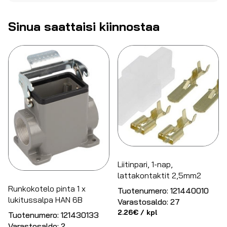
Sinua saattaisi kiinnostaa
Liitinpari, 1-nap,
lattakontaktit 2,5mm2
Runkokotelo pinta 1 x
Tuotenumero:
121440010
lukitussalpa HAN 6B
Varastosaldo:
27
2.26
€
/ kpl
Tuotenumero:
121430133
Varastosaldo:
2