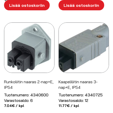
17.48
€
/ kpl
Lisää ostoskoriin
Lisää ostoskoriin
Runkoliitin naaras 2-nap+E,
Kaapeliliitin naaras 3-
IP54
nap+E, IP54
Tuotenumero:
4340600
Tuotenumero:
4340725
Varastosaldo:
6
Varastosaldo:
12
7.04
€
/ kpl
11.77
€
/ kpl