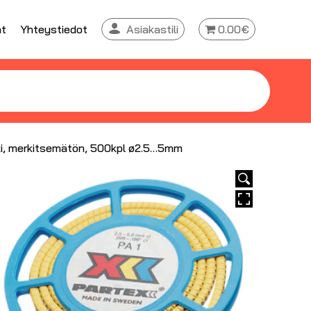
at
Yhteystiedot
Asiakastili
0.00€
ki, merkitsemätön, 500kpl ø2.5…5mm