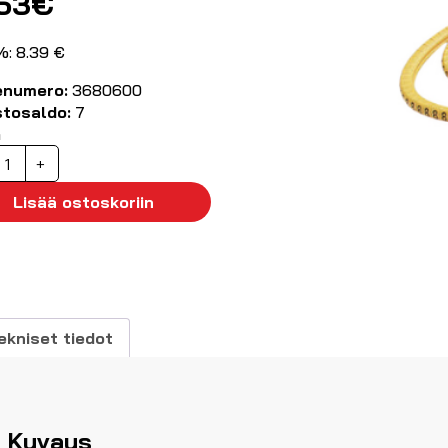
.53
€
%: 8.39 €
enumero:
3680600
stosaldo:
7
ä
aapelimerkki,
+
erkitsemätön,
00kpl
Lisää ostoskoriin
2.5...5mm
äärä
ekniset tiedot
Kuvaus