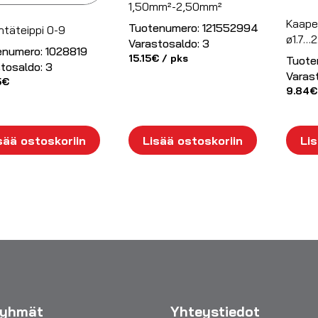
1,50mm²-2,50mm²
Kaapel
Tuotenumero:
121552994
ntäteippi 0-9
ø1.7…
Varastosaldo:
3
enumero:
1028819
15.15
€
/ pks
Tuote
tosaldo:
3
Varas
5
€
9.84
€
sää ostoskoriin
Lisää ostoskoriin
Lis
ryhmät
Yhteystiedot