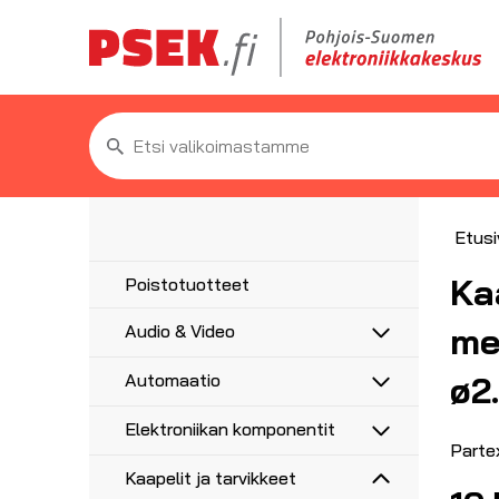
Etsi:
Etusi
Ka
Poistotuotteet
me
Audio & Video
Antennit
ø2
Automaatio
5G/4G/3G/GPS
Antennitarvikkeet
Anturit
UHF, VHF, FM
Elektroniikan komponentit
Asennustarvikkeet
Anturikaapelit ja -liittimet
Adapterit
Parte
Haaroittimet, jakajat
Etäohjaus ja ajastus
Moottorikondensaattorit
Audioadapterit
AV-Liittimet
Kaapelit ja tarvikkeet
Koaksiaalikaapelit liittimillä
Hälytysvalot ja -äänet
Videoadapterit