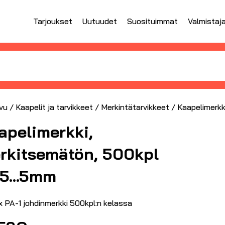
Tarjoukset
Uutuudet
Suosituimmat
Valmistaj
vu
/
Kaapelit ja tarvikkeet
/
Merkintätarvikkeet
/ Kaapelimerk
apelimerkki,
rkitsemätön, 500kpl
.5…5mm
x PA-1 johdinmerkki 500kpl:n kelassa