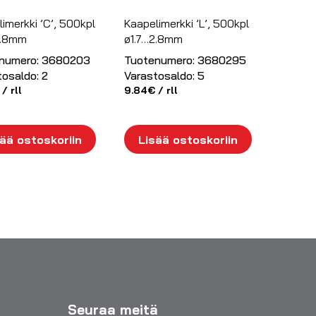
imerkki ’C’, 500kpl
Kaapelimerkki ’L’, 500kpl
2.8mm
ø1.7…2.8mm
numero:
3680203
Tuotenumero:
3680295
tosaldo:
2
Varastosaldo:
5
/ rll
9.84
€
/ rll
ää ostoskoriin
Lisää ostoskoriin
Seuraa meitä