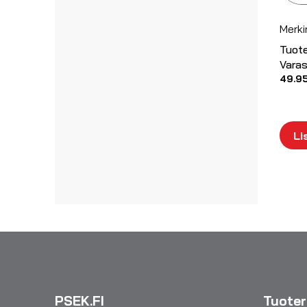
Merki
Tuot
Varas
49.9
Li
PSEK.FI
Tuote