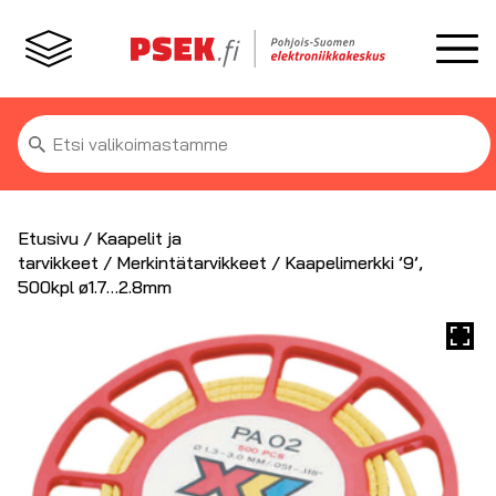
Etsi:
Etusivu
/
Kaapelit ja
tarvikkeet
/
Merkintätarvikkeet
/ Kaapelimerkki ’9’,
500kpl ø1.7…2.8mm