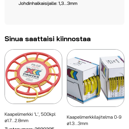
Johdinhalkaisijalle: 1,3…3mm
Sinua saattaisi kiinnostaa
Kaapelimerkki ’L’, 500kpl
Kaapelimerkkilajitelma 0-9
ø1.7…2.8mm
ø1.3…3mm