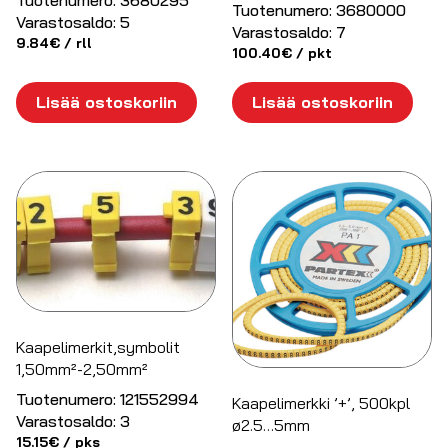
Tuotenumero:
3680295
Tuotenumero:
3680000
Varastosaldo:
5
Varastosaldo:
7
9.84
€
/ rll
100.40
€
/ pkt
Lisää ostoskoriin
Lisää ostoskoriin
Kaapelimerkit,symbolit
1,50mm²-2,50mm²
Tuotenumero:
121552994
Kaapelimerkki ’+’, 500kpl
Varastosaldo:
3
ø2.5…5mm
15.15
€
/ pks