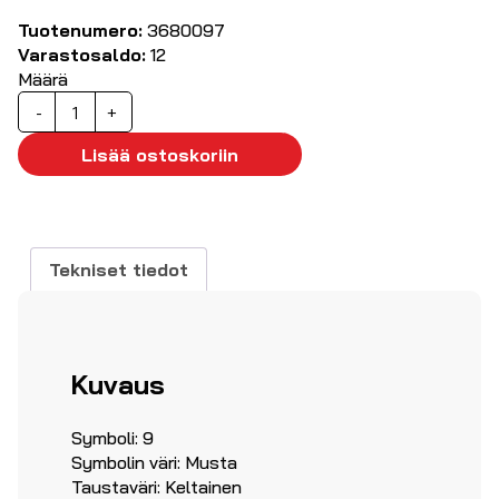
Tuotenumero:
3680097
Varastosaldo:
12
Määrä
Kaapelimerkki
-
+
'9',
500kpl
Lisää ostoskoriin
ø1.7...2.8mm
määrä
Tekniset tiedot
Kuvaus
Symboli: 9
Symbolin väri: Musta
Taustaväri: Keltainen