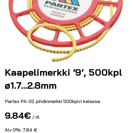
Kaapelimerkki ’9’, 500kpl
ø1.7…2.8mm
Partex PA-02 johdinmerkki 500kpl:n kelassa
9.84
€
/ rll
Alv 0%: 7.84 €