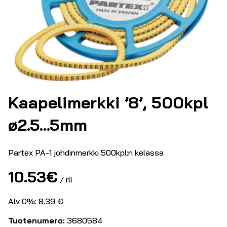
Kaapelimerkki ’8’, 500kpl
ø2.5…5mm
Partex PA-1 johdinmerkki 500kpl:n kelassa
10.53
€
/ rll
Alv 0%: 8.39 €
Tuotenumero:
3680584