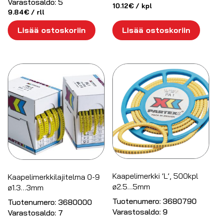
Varastosaldo:
5
10.12
€
/ kpl
9.84
€
/ rll
Lisää ostoskoriin
Lisää ostoskoriin
Kaapelimerkki ’L’, 500kpl
Kaapelimerkkilajitelma 0-9
ø2.5…5mm
ø1.3…3mm
Tuotenumero:
3680790
Tuotenumero:
3680000
Varastosaldo:
9
Varastosaldo:
7