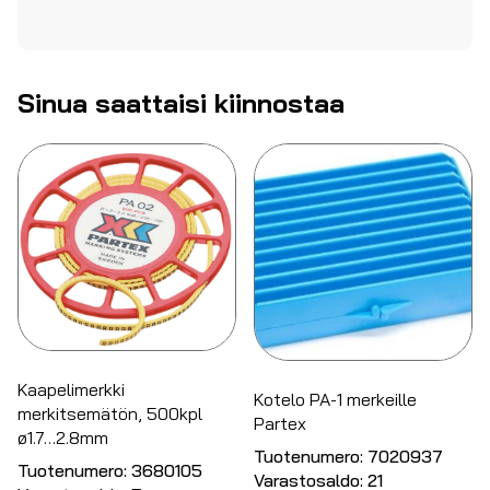
Sinua saattaisi kiinnostaa
Kaapelimerkki
Kotelo PA-1 merkeille
merkitsemätön, 500kpl
Partex
ø1.7…2.8mm
Tuotenumero:
7020937
Tuotenumero:
3680105
Varastosaldo:
21