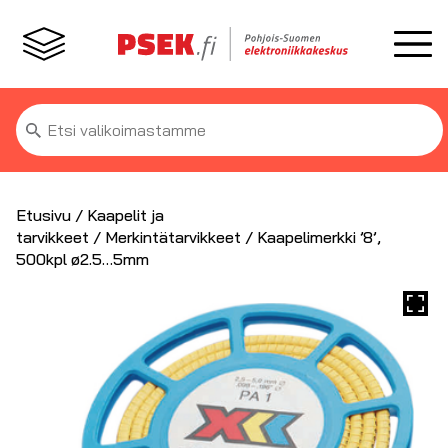
Etsi:
Etusivu
/
Kaapelit ja
tarvikkeet
/
Merkintätarvikkeet
/ Kaapelimerkki ’8’,
500kpl ø2.5…5mm