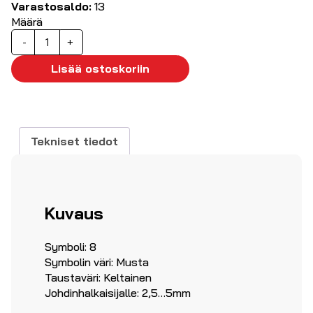
Varastosaldo:
13
Määrä
Kaapelimerkki
-
+
'8',
500kpl
Lisää ostoskoriin
ø2.5...5mm
määrä
Tekniset tiedot
Kuvaus
Symboli: 8
Symbolin väri: Musta
Taustaväri: Keltainen
Johdinhalkaisijalle: 2,5…5mm