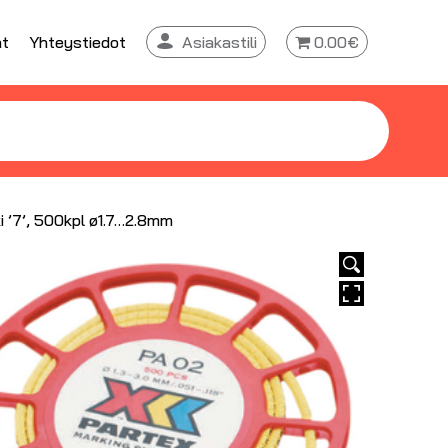
at
Yhteystiedot
Asiakastili
0.00€
i ’7’, 500kpl ø1.7…2.8mm