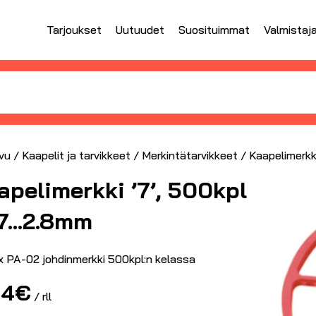
Tarjoukset
Uutuudet
Suosituimmat
Valmistaj
vu
/
Kaapelit ja tarvikkeet
/
Merkintätarvikkeet
/ Kaapelimerkk
apelimerkki ’7’, 500kpl
.7…2.8mm
x PA-02 johdinmerkki 500kpl:n kelassa
84
€
/ rll