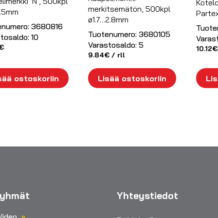
limerkki ’N’, 500kpl
Kotelo
merkitsemätön, 500kpl
…5mm
Parte
ø1.7…2.8mm
enumero:
3680816
Tuote
Tuotenumero:
3680105
tosaldo:
10
Varas
Varastosaldo:
5
€
10.12
€
9.84
€
/ rll
sää ostoskoriin
Lisää ostoskoriin
Lis
ryhmät
Yhteystiedot
Video