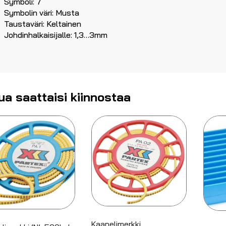
Symboli: 7
Symbolin väri: Musta
Taustaväri: Keltainen
Johdinhalkaisijalle: 1,3…3mm
ua saattaisi kiinnostaa
Kaapelimerkki