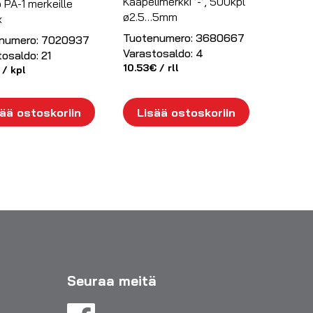
Kaapelimerkki ’-’, 500kpl
 PA-1 merkeille
ø2.5…5mm
x
Tuotenumero:
3680667
numero:
7020937
Varastosaldo:
4
tosaldo:
21
10.53
€
/ rll
/ kpl
ää ostoskoriin
Lisää ostoskoriin
Seuraa meitä