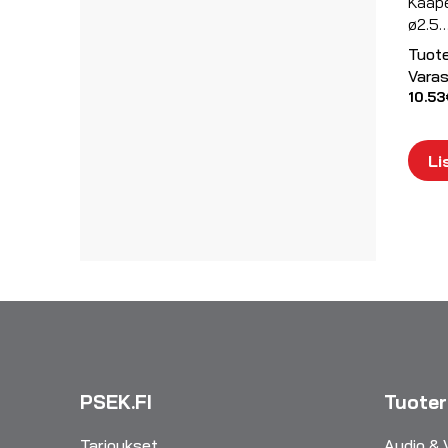
Kaape
ø2.5
Tuot
Varas
10.53
Li
PSEK.FI
Tuote
Tarjoukset
Audio & 