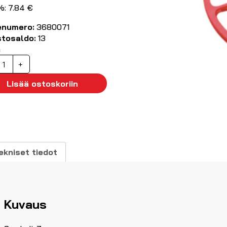
%: 7.84 €
enumero:
3680071
stosaldo:
13
ä
aapelimerkki
+
',
00kpl
Lisää ostoskoriin
1.7...2.8mm
äärä
ekniset tiedot
Kuvaus