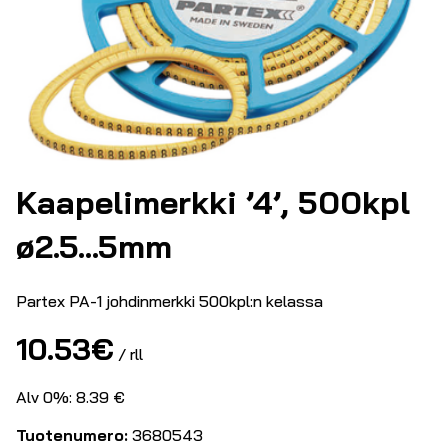
Kaapelimerkki ’4’, 500kpl
ø2.5…5mm
Partex PA-1 johdinmerkki 500kpl:n kelassa
10.53
€
/ rll
Alv 0%: 8.39 €
Tuotenumero:
3680543