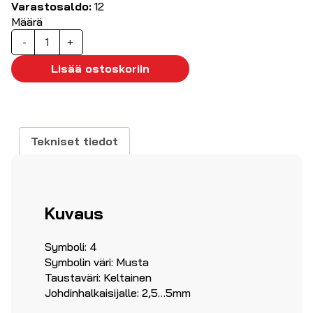
Varastosaldo:
12
Määrä
Kaapelimerkki
-
+
'4',
500kpl
Lisää ostoskoriin
ø2.5...5mm
määrä
Tekniset tiedot
Kuvaus
Symboli: 4
Symbolin väri: Musta
Taustaväri: Keltainen
Johdinhalkaisijalle: 2,5…5mm