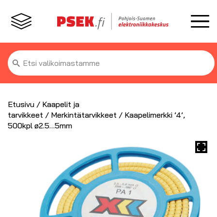
Etsi:
Etusivu
/
Kaapelit ja
tarvikkeet
/
Merkintätarvikkeet
/ Kaapelimerkki ’4’,
500kpl ø2.5…5mm