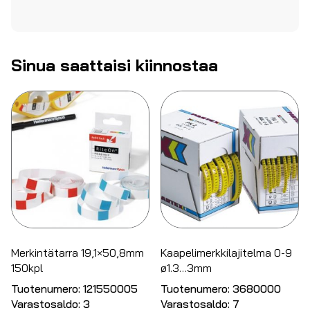
Sinua saattaisi kiinnostaa
Merkintätarra 19,1×50,8mm
Kaapelimerkkilajitelma 0-9
150kpl
ø1.3…3mm
Tuotenumero:
121550005
Tuotenumero:
3680000
Varastosaldo:
3
Varastosaldo:
7