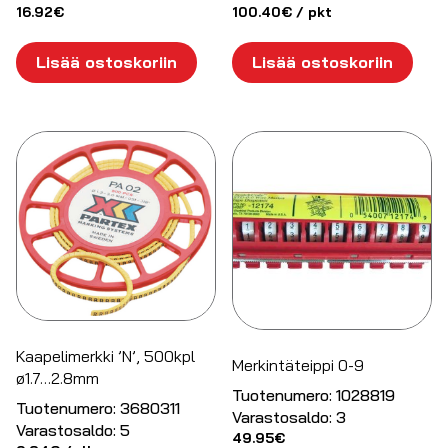
16.92
€
100.40
€
/ pkt
Lisää ostoskoriin
Lisää ostoskoriin
Kaapelimerkki ’N’, 500kpl
Merkintäteippi 0-9
ø1.7…2.8mm
Tuotenumero:
1028819
Tuotenumero:
3680311
Varastosaldo:
3
Varastosaldo:
5
49.95
€