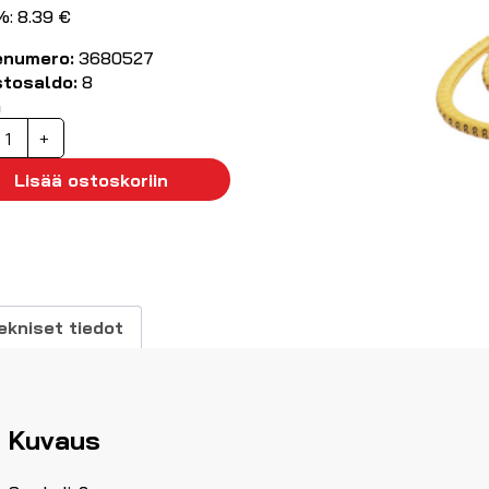
%: 8.39 €
enumero:
3680527
stosaldo:
8
ä
aapelimerkki
+
',
00kpl
Lisää ostoskoriin
2.5...5mm
äärä
ekniset tiedot
Kuvaus