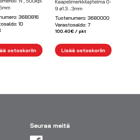
imerkki ’N’, 500kpl
Kaapelimerkkilajitelma 0-
…5mm
9 ø1.3…3mm
numero:
3680816
Tuotenumero:
3680000
tosaldo:
10
Varastosaldo:
7
€
100.40
€
/ pkt
ää ostoskoriin
Lisää ostoskoriin
Seuraa meitä