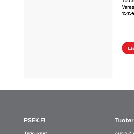
Tuot
Varas
15.15
Li
PSEK.FI
Tuote
Tarjoukset
Audio & 