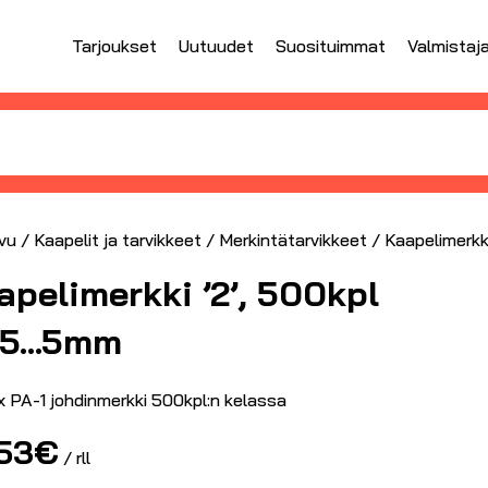
Tarjoukset
Uutuudet
Suosituimmat
Valmistaj
vu
/
Kaapelit ja tarvikkeet
/
Merkintätarvikkeet
/ Kaapelimerkk
apelimerkki ’2’, 500kpl
.5…5mm
x PA-1 johdinmerkki 500kpl:n kelassa
.53
€
/ rll