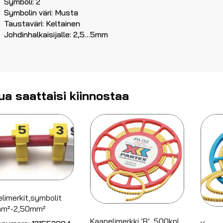
Symboli: 2
Symbolin väri: Musta
Taustaväri: Keltainen
Johdinhalkaisijalle: 2,5…5mm
ua saattaisi kiinnostaa
limerkit,symbolit
mm²-2,50mm²
Kaapelimerkki ’B’, 500kpl