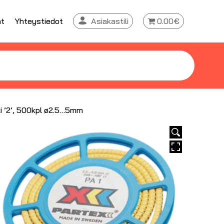
at
Yhteystiedot
Asiakastili
0.00€
i ’2’, 500kpl ø2.5…5mm