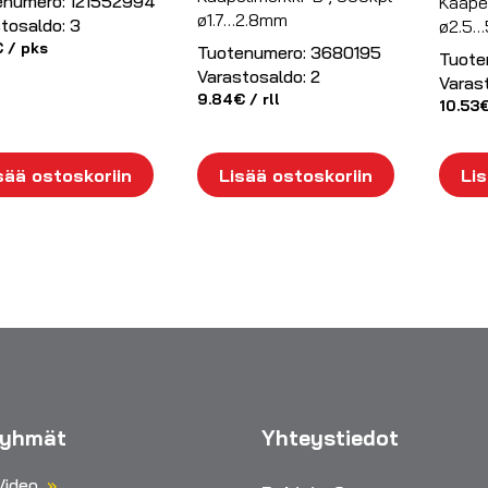
enumero:
121552994
Kaapel
ø1.7…2.8mm
tosaldo:
3
ø2.5
€
/ pks
Tuotenumero:
3680195
Tuote
Varastosaldo:
2
Varas
9.84
€
/ rll
10.53
sää ostoskoriin
Lisää ostoskoriin
Lis
ryhmät
Yhteystiedot
Video