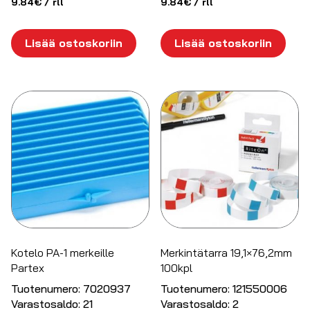
9.84
€
/ rll
9.84
€
/ rll
Lisää ostoskoriin
Lisää ostoskoriin
Kotelo PA-1 merkeille
Merkintätarra 19,1×76,2mm
Partex
100kpl
Tuotenumero:
7020937
Tuotenumero:
121550006
Varastosaldo:
21
Varastosaldo:
2