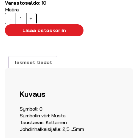
Varastosaldo:
10
Määrä
Kaapelimerkki
-
+
'0',
500kpl
Lisää ostoskoriin
ø2.5...5mm
määrä
Tekniset tiedot
Kuvaus
Symboli: 0
Symbolin väri: Musta
Taustaväri: Keltainen
Johdinhalkaisijalle: 2,5…5mm