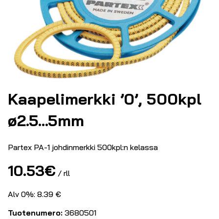
Kaapelimerkki ’0’, 500kpl
ø2.5…5mm
Partex PA-1 johdinmerkki 500kpl:n kelassa
10.53
€
/ rll
Alv 0%: 8.39 €
Tuotenumero:
3680501