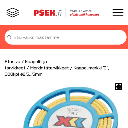
Etsi:
Etusivu
/
Kaapelit ja
tarvikkeet
/
Merkintätarvikkeet
/ Kaapelimerkki ’0’,
500kpl ø2.5…5mm