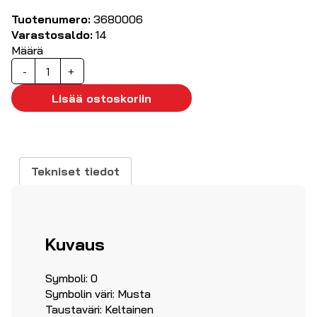
Tuotenumero:
3680006
Varastosaldo:
14
Määrä
Kaapelimerkki
-
+
'0',
500kpl
Lisää ostoskoriin
ø1.7...2.8mm
määrä
Tekniset tiedot
Kuvaus
Symboli: 0
Symbolin väri: Musta
Taustaväri: Keltainen