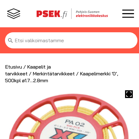
Etsi:
Etusivu
/
Kaapelit ja
tarvikkeet
/
Merkintätarvikkeet
/ Kaapelimerkki ’0’,
500kpl ø1.7…2.8mm