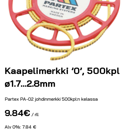
Kaapelimerkki ’0’, 500kpl
ø1.7…2.8mm
Partex PA-02 johdinmerkki 500kpl:n kelassa
9.84
€
/ rll
Alv 0%: 7.84 €