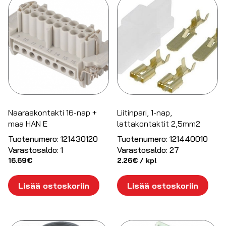
Naaraskontakti 16-nap +
Liitinpari, 1-nap,
maa HAN E
lattakontaktit 2,5mm2
Tuotenumero:
121430120
Tuotenumero:
121440010
Varastosaldo:
1
Varastosaldo:
27
16.69
€
2.26
€
/ kpl
Lisää ostoskoriin
Lisää ostoskoriin