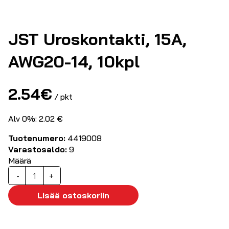
JST Uroskontakti, 15A,
AWG20-14, 10kpl
2.54
€
/ pkt
Alv 0%: 2.02 €
Tuotenumero:
4419008
Varastosaldo:
9
Määrä
JST
-
+
Uroskontakti,
15A,
Lisää ostoskoriin
AWG20-
14,
10kpl