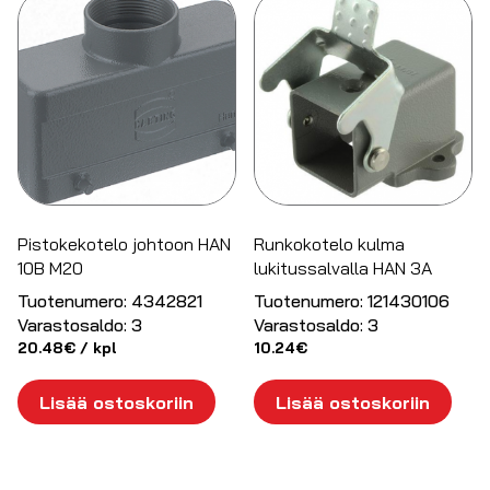
Pistokekotelo johtoon HAN
Runkokotelo kulma
10B M20
lukitussalvalla HAN 3A
Tuotenumero:
4342821
Tuotenumero:
121430106
Varastosaldo:
3
Varastosaldo:
3
20.48
€
/ kpl
10.24
€
Lisää ostoskoriin
Lisää ostoskoriin