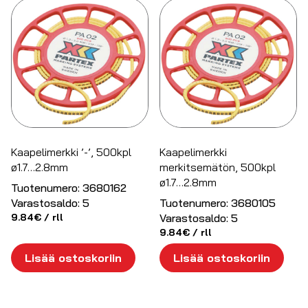
Kaapelimerkki ’-’, 500kpl
Kaapelimerkki
ø1.7…2.8mm
merkitsemätön, 500kpl
ø1.7…2.8mm
Tuotenumero:
3680162
Varastosaldo:
5
Tuotenumero:
3680105
9.84
€
/ rll
Varastosaldo:
5
9.84
€
/ rll
Lisää ostoskoriin
Lisää ostoskoriin