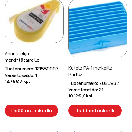
Annostelija
merkintätarroille
Kotelo PA-1 merkeille
Tuotenumero:
121550007
Partex
Varastosaldo:
1
12.78
€
/ kpl
Tuotenumero:
7020937
Varastosaldo:
21
10.12
€
/ kpl
Lisää ostoskoriin
Lisää ostoskoriin