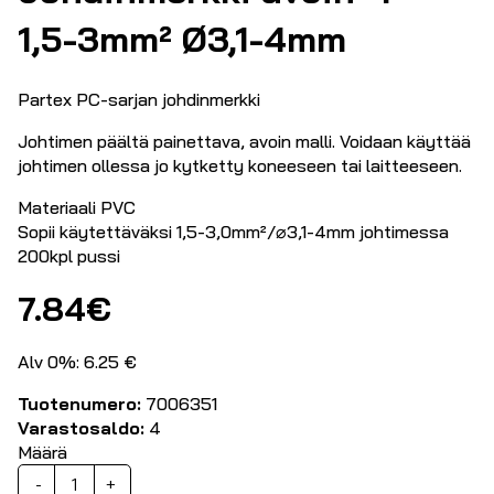
1,5-3mm² Ø3,1-4mm
Partex PC-sarjan johdinmerkki
Johtimen päältä painettava, avoin malli. Voidaan käyttää
johtimen ollessa jo kytketty koneeseen tai laitteeseen.
Materiaali PVC
Sopii käytettäväksi 1,5-3,0mm²/⌀3,1-4mm johtimessa
200kpl pussi
7.84
€
Alv 0%: 6.25 €
Tuotenumero:
7006351
Varastosaldo:
4
Määrä
Johdinmerkki
-
+