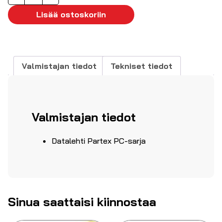
avoin
"P"
Lisää ostoskoriin
1,5-
3mm²
Ø3,1-
4mm
Valmistajan tiedot
Tekniset tiedot
määrä
Valmistajan tiedot
Datalehti Partex PC-sarja
Sinua saattaisi kiinnostaa