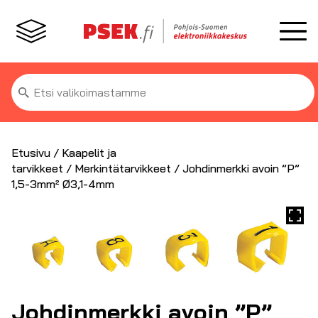
Etsi:
Etusivu
/
Kaapelit ja
tarvikkeet
/
Merkintätarvikkeet
/ Johdinmerkki avoin ”P”
1,5-3mm² Ø3,1-4mm
Johdinmerkki avoin ”P”