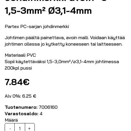
1,5-3mm² Ø3,1-4mm
Partex PC-sarjan johdinmerkki
Johtimen päältä painettava, avoin malli. Voidaan käyttää
johtimen ollessa jo kytketty koneeseen tai laitteeseen.
Materiaali PVC
Sopii käytettäväksi 1,5-3,0mm²/⌀3,1-4mm johtimessa
200kpl pussi
7.84
€
Alv 0%: 6.25 €
Tuotenumero:
7006160
Varastosaldo:
4
Määrä
Johdinmerkki
-
+