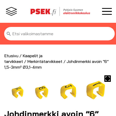
Etsi:
Etusivu
/
Kaapelit ja
tarvikkeet
/
Merkintätarvikkeet
/ Johdinmerkki avoin ”6”
1,5-3mm² Ø3,1-4mm
Johdinmerkki avoin ”6”