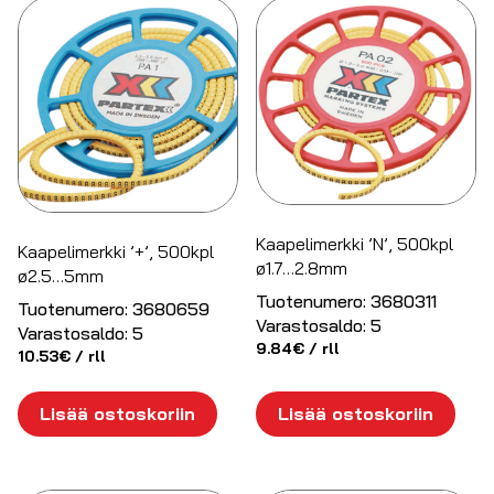
Kaapelimerkki ’N’, 500kpl
Kaapelimerkki ’+’, 500kpl
ø1.7…2.8mm
ø2.5…5mm
Tuotenumero:
3680311
Tuotenumero:
3680659
Varastosaldo:
5
Varastosaldo:
5
9.84
€
/ rll
10.53
€
/ rll
Lisää ostoskoriin
Lisää ostoskoriin