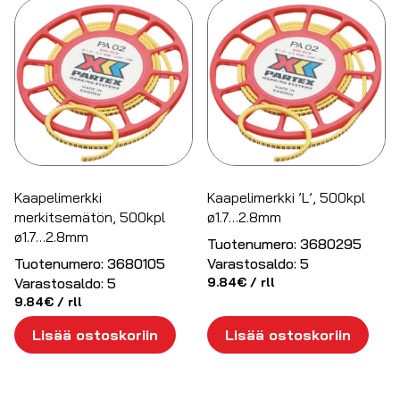
Kaapelimerkki
Kaapelimerkki ’L’, 500kpl
merkitsemätön, 500kpl
ø1.7…2.8mm
ø1.7…2.8mm
Tuotenumero:
3680295
Tuotenumero:
3680105
Varastosaldo:
5
Varastosaldo:
5
9.84
€
/ rll
9.84
€
/ rll
Lisää ostoskoriin
Lisää ostoskoriin