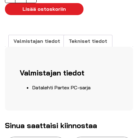
avoin
"6"
Lisää ostoskoriin
1,5-
3mm²
Ø3,1-
4mm
Valmistajan tiedot
Tekniset tiedot
määrä
Valmistajan tiedot
Datalehti Partex PC-sarja
Sinua saattaisi kiinnostaa