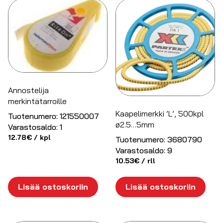
Annostelija
merkintätarroille
Kaapelimerkki ’L’, 500kpl
Tuotenumero:
121550007
ø2.5…5mm
Varastosaldo:
1
12.78
€
/ kpl
Tuotenumero:
3680790
Varastosaldo:
9
10.53
€
/ rll
Lisää ostoskoriin
Lisää ostoskoriin