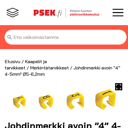
Etsi:
Etusivu
/
Kaapelit ja
tarvikkeet
/
Merkintätarvikkeet
/ Johdinmerkki avoin ”4”
4-5mm² Ø5-6,2mm
Johdinmerkki avoin ”4” 4-