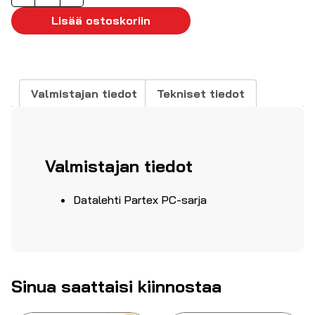
avoin
"4"
Lisää ostoskoriin
4-
5mm²
Ø5-
6,2mm
Valmistajan tiedot
Tekniset tiedot
määrä
Valmistajan tiedot
Datalehti Partex PC-sarja
Sinua saattaisi kiinnostaa