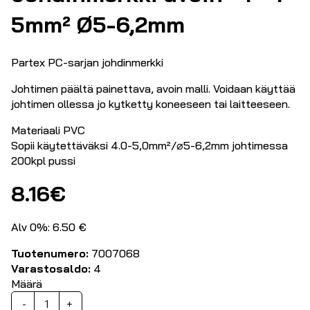
5mm² Ø5-6,2mm
Partex PC-sarjan johdinmerkki
Johtimen päältä painettava, avoin malli. Voidaan käyttää
johtimen ollessa jo kytketty koneeseen tai laitteeseen.
Materiaali PVC
Sopii käytettäväksi 4.0-5,0mm²/⌀5-6,2mm johtimessa
200kpl pussi
8.16
€
Alv 0%: 6.50 €
Tuotenumero:
7007068
Varastosaldo:
4
Määrä
Johdinmerkki
-
+