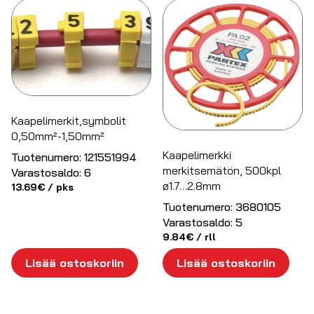
Kaapelimerkit,symbolit
0,50mm²-1,50mm²
Kaapelimerkki
Tuotenumero:
121551994
merkitsemätön, 500kpl
Varastosaldo:
6
ø1.7…2.8mm
13.69
€
/ pks
Tuotenumero:
3680105
Varastosaldo:
5
9.84
€
/ rll
Lisää ostoskoriin
Lisää ostoskoriin