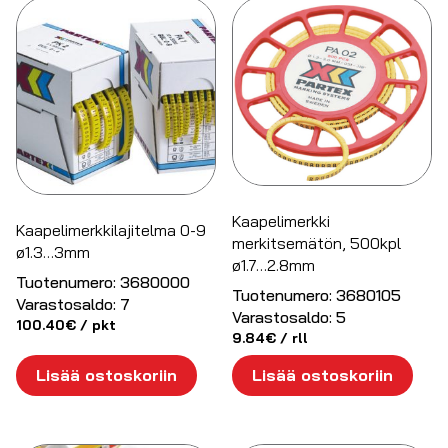
Kaapelimerkki
Kaapelimerkkilajitelma 0-9
merkitsemätön, 500kpl
ø1.3…3mm
ø1.7…2.8mm
Tuotenumero:
3680000
Tuotenumero:
3680105
Varastosaldo:
7
Varastosaldo:
5
100.40
€
/ pkt
9.84
€
/ rll
Lisää ostoskoriin
Lisää ostoskoriin