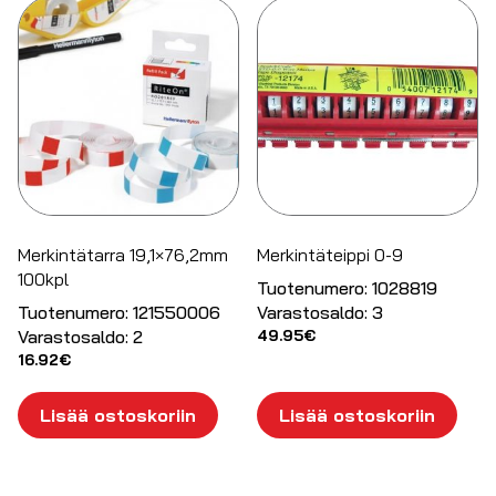
Merkintätarra 19,1×76,2mm
Merkintäteippi 0-9
100kpl
Tuotenumero:
1028819
Tuotenumero:
121550006
Varastosaldo:
3
Varastosaldo:
2
49.95
€
16.92
€
Lisää ostoskoriin
Lisää ostoskoriin