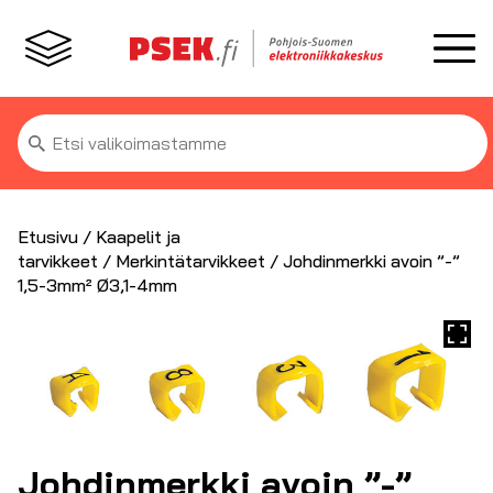
Etsi:
Etusivu
/
Kaapelit ja
tarvikkeet
/
Merkintätarvikkeet
/ Johdinmerkki avoin ”-”
1,5-3mm² Ø3,1-4mm
Johdinmerkki avoin ”-”