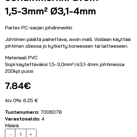
1,5-3mm² Ø3,1-4mm
Partex PC-sarjan johdinmerkki
Johtimen päältä painettava, avoin malli. Voidaan käyttää
johtimen ollessa jo kytketty koneeseen tai laitteeseen.
Materiaali PVC
Sopii käytettäväksi 1,5-3,0mm²/⌀3,1-4mm johtimessa
200kpl pussi
7.84
€
Alv 0%: 6.25 €
Tuotenumero:
7006078
Varastosaldo:
4
Määrä
Johdinmerkki
-
+