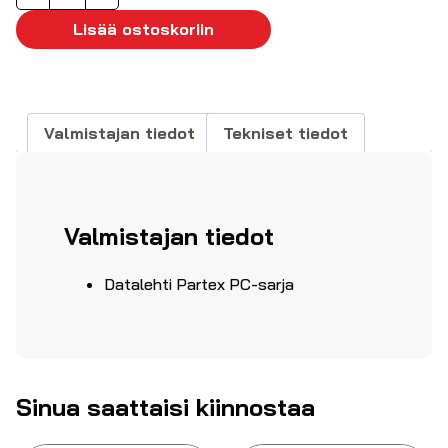
avoin
"-
Lisää ostoskoriin
"
1,5-
3mm²
Ø3,1-
Valmistajan tiedot
Tekniset tiedot
4mm
määrä
Valmistajan tiedot
Datalehti Partex PC-sarja
Sinua saattaisi kiinnostaa