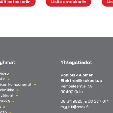
sää ostoskoriin
Lisää ostoskoriin
Lis
ryhmät
Yhteystiedot
Video
Pohjois-Suomen
tio
Elektroniikkakeskus
iikan komponentit
Kempeleentie 7A
ekniikka
90400 Oulu
vikkeet
niikka
08 311 9820 ja 08 377 614
s
myynti@psek.fi
öttö