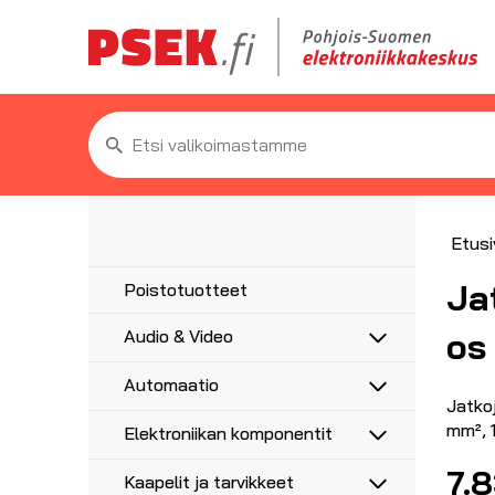
Etsi:
Etusi
Ja
Poistotuotteet
os
Audio & Video
Antennit
Automaatio
5G/4G/3G/GPS
Antennitarvikkeet
Jatko
Anturit
UHF, VHF, FM
mm², 
Elektroniikan komponentit
Asennustarvikkeet
Anturikaapelit ja -liittimet
Adapterit
Haaroittimet, jakajat
Etäohjaus ja ajastus
Moottorikondensaattorit
7.
Audioadapterit
AV-Liittimet
Kaapelit ja tarvikkeet
Koaksiaalikaapelit liittimillä
Hälytysvalot ja -äänet