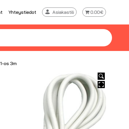
at
Yhteystiedot
Asiakastili
0.00€
 1-os 3m