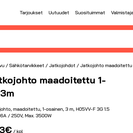
Tarjoukset
Uutuudet
Suosituimmat
Valmistaj
vu
/
Sähkötarvikkeet
/
Jatkojohdot
/ Jatkojohto maadoitettu
tkojohto maadoitettu 1-
 3m
johto, maadoitettu, 1-osainen, 3 m, H05VV-F 3G 1.5
16A / 250V, Max. 3500W
83
€
/ kpl