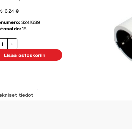
%: 6.24 €
enumero:
3241639
stosaldo:
18
ä
atkojohto
+
aadoitettu
Lisää ostoskoriin
s
m
äärä
ekniset tiedot