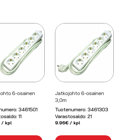
johto 6-osainen
Jatkojohto 6-osainen
3,0m
numero:
3461501
Tuotenumero:
3461303
tosaldo:
11
Varastosaldo:
21
/ kpl
9.96
€
/ kpl