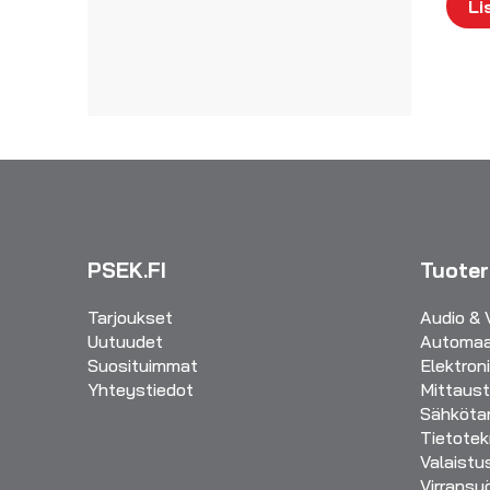
Li
PSEK.FI
Tuote
Tarjoukset
Audio & 
Uutuudet
Automaa
Suosituimmat
Elektron
Yhteystiedot
Mittaust
Sähkötar
Tietotek
Valaistu
Virransy