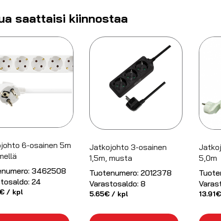
ua saattaisi kiinnostaa
johto 6-osainen 5m
Jatkojohto 3-osainen
Jatko
mellä
1,5m, musta
5,0m
enumero:
3462508
Tuotenumero:
2012378
Tuote
tosaldo:
24
Varastosaldo:
8
Varas
€
/ kpl
5.65
€
/ kpl
13.91
€