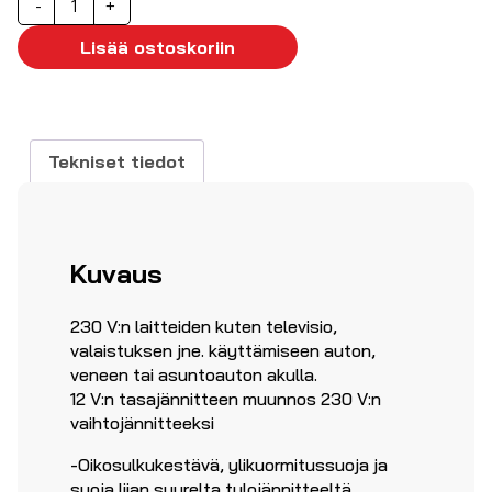
-
+
12VDC
-
Lisää ostoskoriin
>
230VAC
600W
määrä
Tekniset tiedot
Kuvaus
230 V:n laitteiden kuten televisio,
valaistuksen jne. käyttämiseen auton,
veneen tai asuntoauton akulla.
12 V:n tasajännitteen muunnos 230 V:n
vaihtojännitteeksi
-Oikosulkukestävä, ylikuormitussuoja ja
suoja liian suurelta tulojännitteeltä