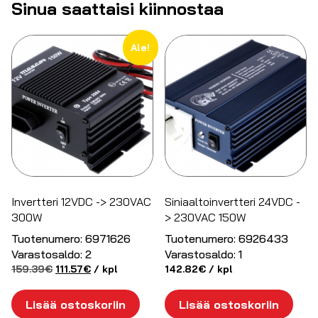
Sinua saattaisi kiinnostaa
Ale!
Invertteri 12VDC -> 230VAC
Siniaaltoinvertteri 24VDC -
300W
> 230VAC 150W
Tuotenumero:
6971626
Tuotenumero:
6926433
Varastosaldo:
2
Varastosaldo:
1
Alkuperäinen
Nykyinen
159.39
€
111.57
€
/ kpl
142.82
€
/ kpl
hinta
hinta
oli:
on:
Lisää ostoskoriin
Lisää ostoskoriin
159.39€.
111.57€.