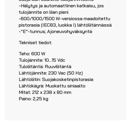
-Hälytys ja automaattinen katkaisu, jos
tulojännite on liian pieni
-600/1000/1500 W-versiossa maadoitettu
pistorasia (IEC83, luokka I) lähtöliitännässä
-”E”-tunnus; Ajoneuvohyväksyntä
Tekniset tiedot:
Teho: 600 W
Tulojännite: 10…15 Vdc
Tuloliitäntä: Ruuviliitäntä
Lähtöjännite: 230 Vac (50 Hz)
Lähtöliitin: Suojakosketinpistorasia
Lähtökäyrä: Muokattu siniaalto
Mitat: 212 x 238 x 80 mm
Paino: 2,25 kg