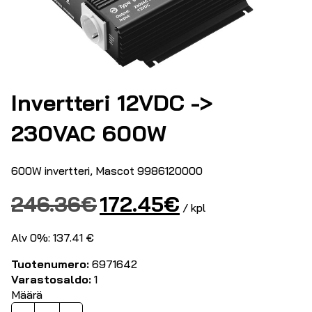
Invertteri 12VDC ->
230VAC 600W
600W invertteri, Mascot 9986120000
Alkuperäinen
Nykyinen
246.36
€
172.45
€
/ kpl
hinta
hinta
oli:
on:
Alv 0%: 137.41 €
246.36€.
172.45€.
Tuotenumero:
6971642
Varastosaldo:
1
Määrä
Invertteri