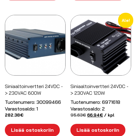
Ale!
Siniaaltoinvertteri 24VDC -
Siniaaltoinvertteri 24VDC -
> 230VAC 600W
> 230VAC 120W
Tuotenumero:
30099466
Tuotenumero:
6971618
Varastosaldo:
1
Varastosaldo:
2
Alkuperäinen
Nykyinen
282.38
€
95.63
€
66.94
€
/ kpl
hinta
hinta
oli:
on:
Lisää ostoskoriin
Lisää ostoskoriin
95.63€.
66.94€.