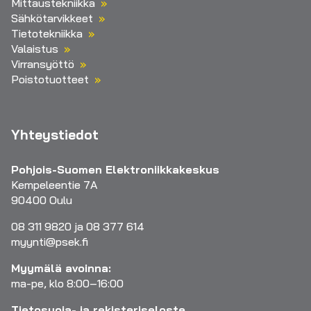
Mittaustekniikka
Sähkötarvikkeet
Tietotekniikka
Valaistus
Virransyöttö
Poistotuotteet
Yhteystiedot
Pohjois-Suomen Elektroniikkakeskus
Kempeleentie 7A
90400 Oulu
08 311 9820 ja 08 377 614
myynti@psek.fi
Myymälä avoinna:
ma-pe, klo 8:00–16:00
Tietosuoja- ja rekisteriseloste