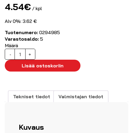
4.54
€
/ kpl
Alv 0%: 3.62 €
Tuotenumero:
0294985
Varastosaldo:
5
Määrä
High
-
+
Speed
HDMI
Lisää ostoskoriin
Kaapeli
4K
30Hz
2.0m
Tekniset tiedot
Valmistajan tiedot
määrä
Kuvaus